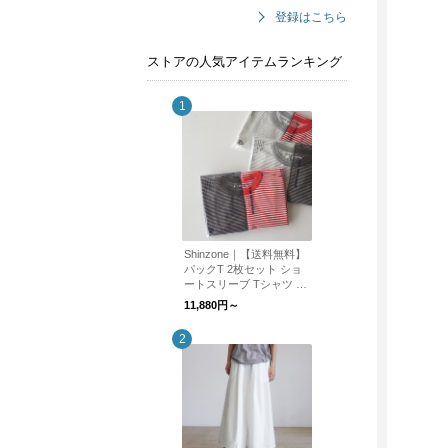
登録はこちら
ストアの人気アイテムランキング
Shinzone｜【送料無料】
パックT 2枚セット ショ
ートスリーブ Tシャツ 無
地 ボーダー 半袖Tシャツ
11,880円～
PACK TEE 20SMSCU66
26SMSCU17 シンゾーン
【CROUKA別注】