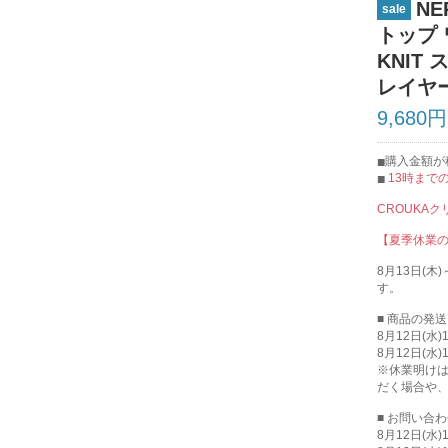
NE
sale
トップ 
KNIT
レイヤー
9,680円
購入金額が税
13時まで
CROUKA
【夏季休業
8月13日(
す。
■ 商品の発
8月12日(水
8月12日(水
※休業明け
だく場合や
■ お問い合
8月12日(水