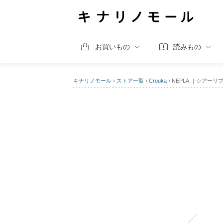
お買いもの
読みもの
キナリノモール
›
ストア一覧
›
Crouka
›
NEPLA.｜シアーリブ