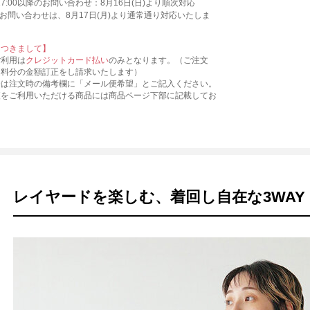
)17:00以降のお問い合わせ：8月16日(日)より順次対応
お問い合わせは、8月17日(月)より通常通り対応いたしま
につきまして】
ご利用は
クレジットカード払い
のみとなります。（ご注文
送料分の金額訂正をし請求いたします）
合は注文時の備考欄に「メール便希望」とご記入ください。
便をご利用いただける商品には商品ページ下部に記載してお
レイヤードを楽しむ、着回し自在な3WAY