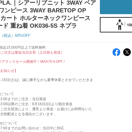
PLA.｜シアーリブニット 3WAY ベア
ワンピース 3WAY BARETOP OP
 スカート ホルターネックワンピース
15
ド 重ね着 OK036-5S ネプラ
60%OFF
込15,000円以上で送料無料
のご注文は最短当日出荷（土日祝も発送）
クリアランスセール開催中！MAX70％OFF！
のお知らせ】
木)～15日(土)は、誠に勝手ながら夏季休業とさせていただきま
送について
)13:00までのご注文：当日発送
)13:00以降のご注文：8月16日(日)より順次発送
はご注文状況により、通常より発送・お届けにお時間をいた
、分割配送となる場合がございます。
わせについて
)17:00までのお問い合わせ：当日中に対応