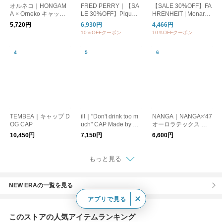
オルネコ｜HONGAM
FRED PERRY｜【SA
【SALE 30%OFF】FA
A × Orneko キャップ
LE 30%OFF】Pique
HRENHEIT | Monarch
／CATS ARE THE BE
Classic Cap ピケキャ
s / Hummingbirds Em
5,720円
6,930円
4,466円
ST
ップ メンズ レディー
broidery Cap キャッ
10％OFFクーポン
10％OFFクーポン
ス 帽子 hw2295
プ 帽子
TEMBEA｜キャップ D
ill｜"Don't drink too m
NANGA｜NANGA×'47
OG CAP
uch" CAP Made by D
オーロラテックス キ
ECHO
ャップ
10,450円
7,150円
6,600円
もっと見る
NEW ERAの一覧を見る
アプリで見る
このストアの人気アイテムランキング