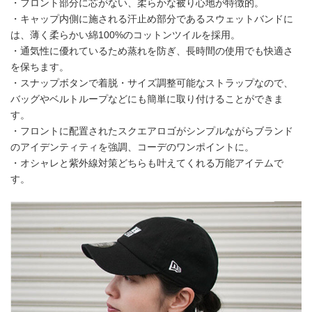
・フロント部分に芯がない、柔らかな被り心地が特徴的。
・キャップ内側に施される汗止め部分であるスウェットバンドに
は、薄く柔らかい綿100%のコットンツイルを採用。
・通気性に優れているため蒸れを防ぎ、長時間の使用でも快適さ
を保ちます。
・スナップボタンで着脱・サイズ調整可能なストラップなので、
バッグやベルトループなどにも簡単に取り付けることができま
す。
・フロントに配置されたスクエアロゴがシンプルながらブランド
のアイデンティティを強調、コーデのワンポイントに。
・オシャレと紫外線対策どちらも叶えてくれる万能アイテムで
す。