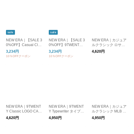
sale
sale
NEW ERA｜【SALE 3
NEW ERA｜【SALE 3
NEW ERA｜カジュア
0%OFF】Casual Clas
0%OFF】9TWENTY
ルクラシック ロサン
sic SQUARE LOGO C
MLB ベージュ スウェ
ゼルス・ドジャース
3,234円
3,234円
4,620円
AP カジュアルクラシ
ットバンド ニューヨ
ミッドロゴ キャップ
10％OFFクーポン
10％OFFクーポン
ックスクエアロゴキャ
ーク・ヤンキース ブ
CC MLB MID LOGO L
ップ 帽子 14744729
ラック 帽子 キャップ
OSDOD 14388456
14745058
NEW ERA｜9TWENT
NEW ERA｜9TWENT
NEW ERA｜カジュア
Y Classic LOGO CAP
Y Typewriter タイプラ
ルクラシック MLB Un
クラシックロゴ キャ
イター ベースボール
der Visor Logo アンダ
4,620円
4,950円
4,950円
ップ ブラック 帽子 14
キャップ 帽子 147450
ーバイザーロゴ ドジ
745117
46 14745059 147450
ャース ヤンキース ダ
81
ークロイヤル ネイビ