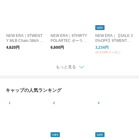
ー ブラック 1466772
4/25/26
sale
NEW ERA｜9TWENT
NEW ERA｜9THIRTY
NEW ERA｜【SALE 3
Y MLB Chain Stitch チ
POLARTEC ポーラテ
0%OFF】9TWENTY
ェーンステッチ[ニュ
ック ニューヨーク・
Circle LOGO CAP サ
4,620円
6,600円
3,234円
ーヨーク・ヤンキース
ヤンキース ネイビー 1
ークルロゴ キャップ
10％OFFクーポン
ネイビー] [ロサンゼル
4667938
ブラック 14745125
ス・ドジャース ダー
クロイヤル] 帽子 キャ
もっと見る
ップ 14668016/8020
キャップの人気ランキング
sale
sale