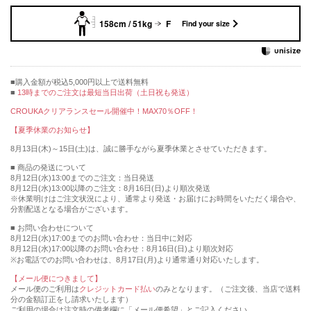
158cm / 51kg
F
Find your size
購入金額が税込5,000円以上で送料無料
13時までのご注文は最短当日出荷（土日祝も発送）
CROUKAクリアランスセール開催中！MAX70％OFF！
【夏季休業のお知らせ】
8月13日(木)～15日(土)は、誠に勝手ながら夏季休業とさせていただきます。
■ 商品の発送について
8月12日(水)13:00までのご注文：当日発送
8月12日(水)13:00以降のご注文：8月16日(日)より順次発送
※休業明けはご注文状況により、通常より発送・お届けにお時間をいただく場合や、
分割配送となる場合がございます。
■ お問い合わせについて
8月12日(水)17:00までのお問い合わせ：当日中に対応
8月12日(水)17:00以降のお問い合わせ：8月16日(日)より順次対応
※お電話でのお問い合わせは、8月17日(月)より通常通り対応いたします。
【メール便につきまして】
メール便のご利用は
クレジットカード払い
のみとなります。（ご注文後、当店で送料
分の金額訂正をし請求いたします）
ご利用の場合は注文時の備考欄に「メール便希望」とご記入ください。