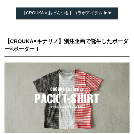
【CROUKA × おぱんつ君】コラボアイテム ▶▶
【CROUKA×キナリノ】別注企画で誕生したボーダ
ー×ボーダー！