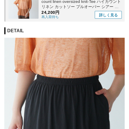
count linen oversized knit-Tee ハイカウント
リネン カットソー プルオーバー シアー 透
け感 WVSP-UW129 アンフィル
24,200円
詳しく
見る
再入荷待ち
DETAIL