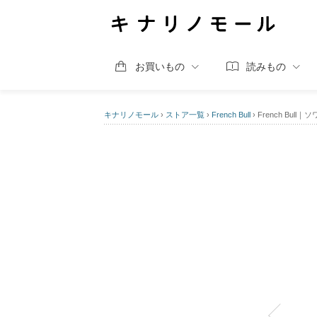
お買いもの
読みもの
キナリノモール
›
ストア一覧
›
French Bull
›
French Bull