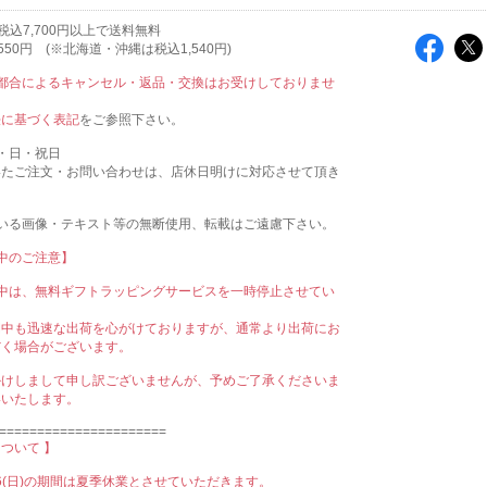
税込7,700円以上で送料無料
50円 (※北海道・沖縄は税込1,540円)
ご都合によるキャンセル・返品・交換はお受けしておりませ
法に基づく表記
をご参照下さい。
・日・祝日
いたご注文・お問い合わせは、店休日明けに対応させて頂き
ている画像・テキスト等の無断使用、転載はご遠慮下さい。
間中のご注意】
間中は、無料ギフトラッピングサービスを一時停止させてい
。
間中も迅速な出荷を心がけておりますが、通常より出荷にお
だく場合がございます。
かけしまして申し訳ございませんが、予めご了承くださいま
いいたします。
======================
ついて 】
8/16(日)の期間は夏季休業とさせていただきます。