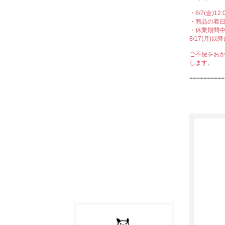
・8/7(金)
・商品の着
・休業期間
8/17(月
ご不便をお
します。
==========