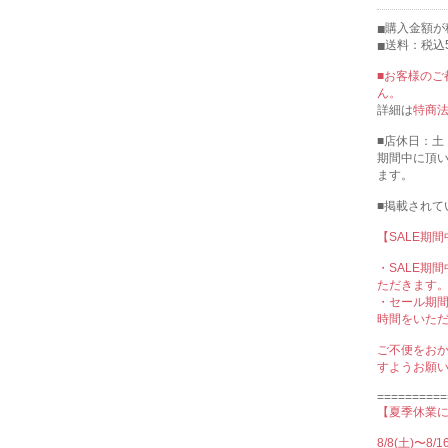
購入金額が
送料：税込5
■お客様の
ん。
詳細は
特商
■店休日：土
期間中に頂
ます。
■掲載され
【SALE期
・SALE期
ただきます
・セール期
時間をいた
ご不便をお
すようお願
==========
【夏季休業に
8/8(土)〜