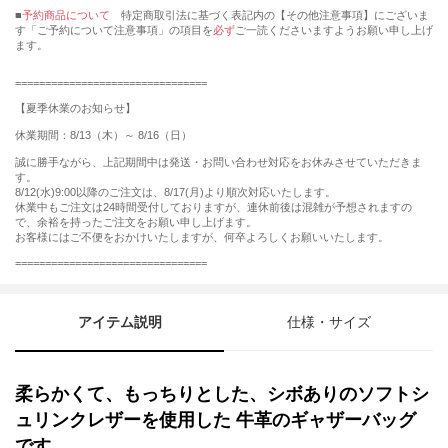
■
予約商品について
特定商取引法に基づく表記内の【その他注意事項】にございま
す「ご予約について注意事項」の項目を
必ず
ご一読くださいますようお願い申し上げ
ます。
================================
【夏季休業のお知らせ】
休業期間：8/13（木）～ 8/16（日）
誠に勝手ながら、上記期間中は発送・お問い合わせ対応をお休みさせていただきま
す。
8/12(水)9:00以降のご注文は、8/17(月)より順次対応いたします。
休業中もご注文は24時間受付しておりますが、連休前後は混雑が予想されますの
で、余裕を持ったご注文をお願い申し上げます。
お客様にはご不便をおかけいたしますが、何卒よろしくお願いいたします。
================================
アイテム説明
仕様・サイズ
柔らかくて、もっちりとした、シボありのソフトシ
ュリンクレザーを使用した 牛革のギャザーバッグ
です。