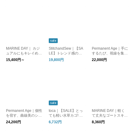
sale
MARINE DAY｜ カジ
StitchandSew｜【SA
Permanent Age｜手に
ュアルにもキレイめス
LE】トレンド感のあ
するたび、視線を集め
タイルにも持てる本革
るミニバッグ ハンド
る輝き。レザーバルー
15,400円～
19,800円
22,000円
バッグ シュリンクレ
バッグ kurashisha
ンバッグ メタリッ
ザーボストンバッグ M
ク パーマネントエイ
ARIA kurashisha
ジ kurashisha
sale
Permanent Age｜個性
toca｜【SALE】とっ
MARINE DAY｜軽く
を宿す、曲線美のシェ
ても軽い水草カゴ! 水
て丈夫なゴートスキン
ル。シェルバッグ パ
草かごトート 縦長 k
を使用したミニショル
24,200円
6,732円
8,360円
ーマネントエイジ kur
urashisha 夏バッグ
ダー SOE kurashish
ashisha
a