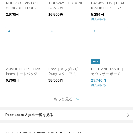
PUEBCO｜VINTAGE
TIDEWAY｜ICY MINI
BAG'n'NOUN｜BLAC
SLING BELT POUCH/
BOSTON
K SPINDLE/ミニバッ
ポーチ/ハンドバッグ
グ ハンドバッグ
2,970円
16,500円
5,280円
再入荷待ち
sale
ANVOCOEUR｜Glen
Ense｜キップレザー
FEEL AND TASTE｜
lnnes トートバッグ
2way スクエア ミニ
カウレザー ポーチ付
ボストン バッグ pa80
き ハンドバッグ “Ateli
9,790円
38,500円
25,740円
2r おでかけ フォーマ
er leather middle” f20
再入荷待ち
ル オケージョン
2b431-yo
もっと見る
Permanent Ageの一覧を見る