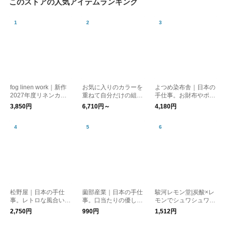
このストアの人気アイテムランキング
fog linen work｜新作
お気に入りのカラーを
よつめ染布舎｜日本の
2027年度リネンカレ
重ねて自分だけの組み
手仕事。お財布やポー
ンダークロス イザベ
合わせに。 Palette 天
チとしても◎ がま口
3,850円
6,710円～
4,180円
ル・ボワノさんデザイ
然石リング シルバー9
普通サイズ 財布 kuras
ン ファブリックカレ
25 kurashisha
hisha
ンダー kurashisha fog
item
松野屋｜日本の手仕
薗部産業｜日本の手仕
駿河レモン堂|炭酸×レ
事。レトロな風合いが
事。口当たりの優しい
モンでシュワシュワっ
可愛らしい 牛革 ミニ
ブナれんげ 15.5cm 木
と 虹色レモンシロッ
2,750円
990円
1,512円
がま口 財布 kurashish
製 新生活 kurashis
プ パウチ(300g)
a
ha