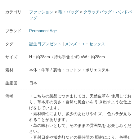
カテゴリ
ファッション
>
鞄・バッグ
>
クラッチバッグ・ハンドバ
ッグ
ブランド
Permanent Age
タグ
誕生日プレゼント
|
メンズ・ユニセックス
サイズ
H：約28cm（持ち手含まず) ×W：約28cm
素材
本体：牛革 / 裏地：コットン・ポリエステル
生産国
日本
備考
・こちらの製品につきましては、天然皮革を 使用してお
り、革本来の良さ・自然な風合いを 引き出すような仕上
げをしています。
・素材特性により、多少のあたりやキズ、 色ムラが見ら
れることがあります。
・革の味わいとして、そのままの雰囲気を お楽しみくだ
さい。
・直射日光や蛍光灯などの長時間の 照射により、色褪せ