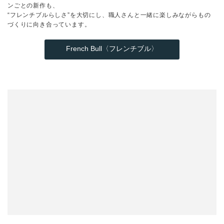
ンごとの新作も、
“フレンチブルらしさ”を大切にし、職人さんと一緒に楽しみながらもの
づくりに向き合っています。
French Bull〈フレンチブル〉