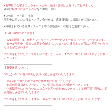
■お客様のご都合によるキャンセル・返品・交換はお受けしておりません。
詳細は
特商法に基づく表記
をご参照下さい。
■店休日：土・日・祝日
期間中に頂いたご注文・お問い合わせは、店休日明けに対応させて頂きます。
■掲載されている画像・テキスト等の無断使用、転載はご遠慮下さい。
【SALE期間中のご注意】
・SALE期間中は、無料ギフトラッピングサービスを一時停止させていただきます。
・セール期間中も迅速な出荷を心がけておりますが、通常より出荷にお時間をいただ
く場合がございます。
ご不便をおかけしまして申し訳ございませんが、予めご了承くださいますようお願い
いたします。
================================
【夏季休業について 】
8/8(土)〜8/16(日)の期間は夏季休業とさせていただきます。
・8/7(金)12:00までのご注文は休業前に出荷いたします。
・商品の着日指定をいただいてもご希望に添えない場合がございます。
・休業期間中にいただいたご注文・お問い合わせにつきましては8/17(月)以降に、順
次対応とさせていただきます。
ご不便をおかけいたしますが、何卒ご了承くださいますようお願いいたします。
================================