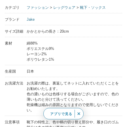
カテゴリ
ファッション
>
レッグウェア
>
靴下・ソックス
ブランド
Jake
サイズ詳細
かかとからの長さ：20cm
素材
綿88%
ポリエステル9%
レーヨン2%
ポリウレタン1%
生産国
日本
お洗濯方法
お洗濯の際は、裏返してネットに入れていただくことを
お勧めいたします。
色の濃いものは色移りする場合がございますので、色の
薄いものと分けて洗ってください。
乾燥機は縮みの原因となりますので使用しないでくださ
い。
アプリで見る
注意事項
靴下の特性上、色や柄の切り替え部分や、履き口のゴム