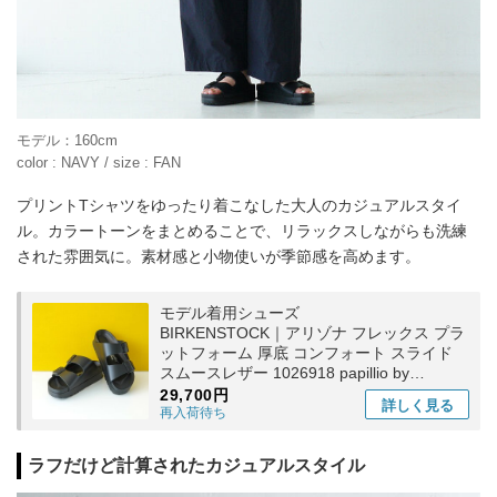
モデル：160cm
color : NAVY / size : FAN
プリントTシャツをゆったり着こなした大人のカジュアルスタイ
ル。カラートーンをまとめることで、リラックスしながらも洗練
された雰囲気に。素材感と小物使いが季節感を高めます。
モデル着用シューズ
BIRKENSTOCK｜アリゾナ フレックス プラ
ットフォーム 厚底 コンフォート スライド
スムースレザー 1026918 papillio by
BIRKENSTOCK パピリオ バイ ビルケンシュ
29,700円
詳しく
見る
トック
再入荷待ち
ラフだけど計算されたカジュアルスタイル