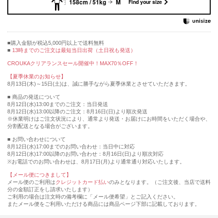
158cm / 51kg
M
Find your size
購入金額が税込5,000円以上で送料無料
13時までのご注文は最短当日出荷（土日祝も発送）
CROUKAクリアランスセール開催中！MAX70％OFF！
【夏季休業のお知らせ】
8月13日(木)～15日(土)は、誠に勝手ながら夏季休業とさせていただきます。
■ 商品の発送について
8月12日(水)13:00までのご注文：当日発送
8月12日(水)13:00以降のご注文：8月16日(日)より順次発送
※休業明けはご注文状況により、通常より発送・お届けにお時間をいただく場合や、
分割配送となる場合がございます。
■ お問い合わせについて
8月12日(水)17:00までのお問い合わせ：当日中に対応
8月12日(水)17:00以降のお問い合わせ：8月16日(日)より順次対応
※お電話でのお問い合わせは、8月17日(月)より通常通り対応いたします。
【メール便につきまして】
メール便のご利用は
クレジットカード払い
のみとなります。（ご注文後、当店で送料
分の金額訂正をし請求いたします）
ご利用の場合は注文時の備考欄に「メール便希望」とご記入ください。
またメール便をご利用いただける商品には商品ページ下部に記載しております。