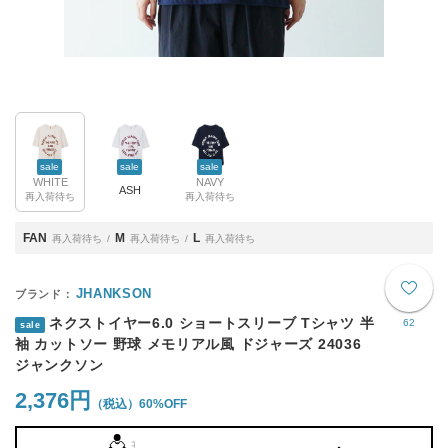
sale
sale
sale
WHITE
NAVY
ASH
再入荷待ち
再入荷待ち
FAN
M
L
再入荷待ち
再入荷待ち
再入荷待ち
JHANKSON
ネクストイヤー6.0 ショートスリーブ Tシャツ 半
62
sale
袖 カットソー 野球 メモリアル風 ドジャーズ 24036
ジャンクソン
2,376円
60%OFF