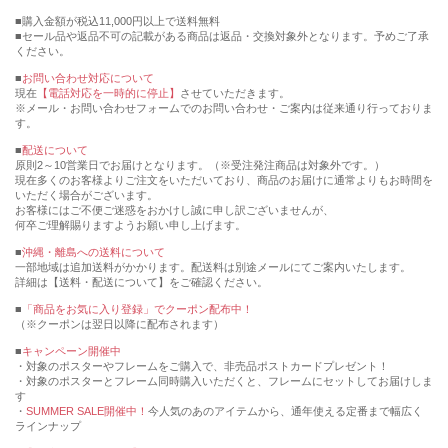
購入金額が税込11,000円以上で送料無料
セール品や返品不可の記載がある商品は返品・交換対象外となります。予めご了承
ください。
■
お問い合わせ対応について
現在
【電話対応を一時的に停止】
させていただきます。
※メール・お問い合わせフォームでのお問い合わせ・ご案内は従来通り行っておりま
す。
■
配送について
原則2～10営業日でお届けとなります。（※受注発注商品は対象外です。）
現在多くのお客様よりご注文をいただいており、商品のお届けに通常よりもお時間を
いただく場合がございます。
お客様にはご不便ご迷惑をおかけし誠に申し訳ございませんが、
何卒ご理解賜りますようお願い申し上げます。
■
沖縄・離島への送料について
一部地域は追加送料がかかります。配送料は別途メールにてご案内いたします。
詳細は【送料・配送について】をご確認ください。
■
「商品をお気に入り登録」でクーポン配布中！
（※クーポンは翌日以降に配布されます）
■
キャンペーン開催中
・対象のポスターやフレームをご購入で、非売品ポストカードプレゼント！
・対象のポスターとフレーム同時購入いただくと、フレームにセットしてお届けしま
す
・
SUMMER SALE開催中！
今人気のあのアイテムから、通年使える定番まで幅広く
ラインナップ