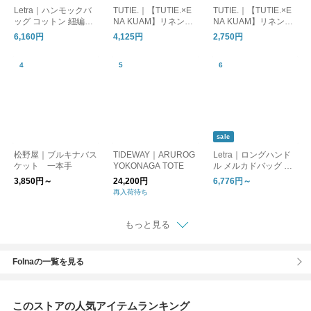
Letra｜ハンモックバ
TUTIE.｜【TUTIE.×E
TUTIE.｜【TUTIE.×E
ッグ コットン 紐編み
NA KUAM】リネンコ
NA KUAM】リネンコ
hammock-bag-fn 母の
マ編みバッグ大
マ編みバッグ小
6,160円
4,125円
2,750円
日
sale
松野屋｜ブルキナバス
TIDEWAY｜ARUROG
Letra｜ロングハンド
ケット 一本手
YOKONAGA TOTE
ル メルカドバッグ M
“CROSS LINE / MINI
3,850円～
24,200円
6,776円～
CHECK” mck-cline-m-
再入荷待ち
lh-mt
もっと見る
Folnaの一覧を見る
このストアの人気アイテムランキング