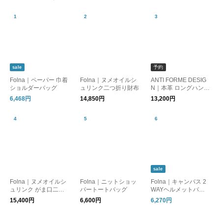
予約
sale
Folna｜ペーパー 巾着
Folna｜ヌメオイルシ
ANTI FORME DESIG
ショルダーバッグ
ュリンク二つ折り財布
N｜本革 ロングハンド
ル・横長シルエット
6,468円
14,850円
13,200円
レザーボストンバッグ
sale
Folna｜ヌメオイルシ
Folna｜ニットショッ
Folna｜キャンバス 2
ュリンク がま口二つ
パートートバッグ
WAYヘルメットバッ
折り財布
グ
15,400円
6,600円
6,270円