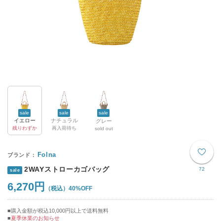
sale
sale
sale
イエロー
ナチュラル
グレー
残りわずか
再入荷待ち
sold out
Folna
2WAYストローカゴバッグ
72
sale
6,270円
40%OFF
購入金額が税込10,000円以上で送料無料
夏季休業のお知らせ