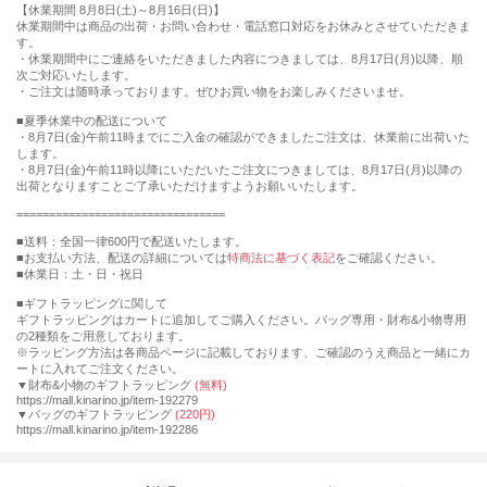
【休業期間 8月8日(土)～8月16日(日)】
休業期間中は商品の出荷・お問い合わせ・電話窓口対応をお休みとさせていただきま
す。
・休業期間中にご連絡をいただきました内容につきましては、8月17日(月)以降、順
次ご対応いたします。
・ご注文は随時承っております。ぜひお買い物をお楽しみくださいませ。
■夏季休業中の配送について
・8月7日(金)午前11時までにご入金の確認ができましたご注文は、休業前に出荷いた
します。
・8月7日(金)午前11時以降にいただいたご注文につきましては、8月17日(月)以降の
出荷となりますことご了承いただけますようお願いいたします。
================================
■送料：全国一律600円で配送いたします。
■お支払い方法、配送の詳細については
特商法に基づく表記
をご確認ください。
■休業日：土・日・祝日
■ギフトラッピングに関して
ギフトラッピングはカートに追加してご購入ください。バッグ専用・財布&小物専用
の2種類をご用意しております。
※ラッピング方法は各商品ページに記載しております、ご確認のうえ商品と一緒にカ
ートに入れてご注文ください。
▼財布&小物のギフトラッピング
(無料)
https://mall.kinarino.jp/item-192279
▼バッグのギフトラッピング
(220円)
https://mall.kinarino.jp/item-192286