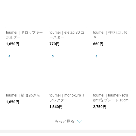
toumei｜ドロップキー
toumei｜eletag 80 コ
toumei｜押花 はしお
ホルダー
ースター
き
1,650円
770円
660円
toumei｜箔 まめざら
toumei｜monokuroリ
toumei｜toumei×sotli
フレクター
ght 箔 プレート 16cm
1,650円
1,540円
2,750円
もっと見る