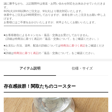
誠に勝手ながら、上記期間中は発送・お問い合わせ対応をお休みさせていただきま
す。
8/25(火)19:00以降のご注文は、9/1(火)より順次対応いたします。
休業中もご注文は24時間受付しておりますが、余裕を持ったご注文をお願い申し上
げます。
お客様にはご不便をおかけいたしますが、何卒よろしくお願いいたします。
================================
■お客様都合によるキャンセル・返品・交換はお受けしておりません。
（詳細は特商法に基づく表記の「返品・交換について」をご確認ください。）
■お支払い方法、送料、配送の詳細については
特商法に基づく表記
をご確認くださ
い。
■詳細は
特商法に基づく表記
の「返品・交換について」をご確認ください。
アイテム説明
仕様・サイズ
存在感抜群！関取たちのコースター