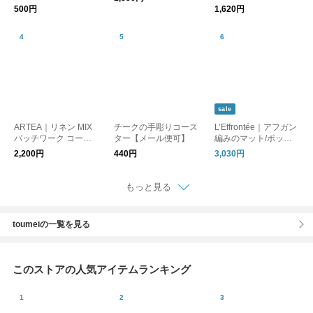
500円
1,620円
sale
ARTEA｜リネン MIX
チークの手彫りコース
L’Effrontée｜アフガン
パッチワーク コース
ター【メール便可】
編みのマット/ポット
ター４枚セット 【ギ
マット
2,200円
440円
3,030円
フト贈り物】【プレゼ
ント】
もっと見る
toumeiの一覧を見る
このストアの人気アイテムランキング