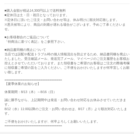
購入金額が税込14,300円以上で送料無料
定休日は土・日・祝日となっております。
※定休日に頂いたご注文・お問い合わせ等は、休み明けに順次対応致します。
※悪天候等により、商品の到着が遅れる場合がございます。予めご了承くださいま
せ。
■お客様都合のご返品について
「特商法に基づく表記」をご参照下さい。
■納品書同梱の廃止について
当店では誤配や配送トラブル時の個人情報流出を防止するため、納品書同梱を廃止い
たしました。受注確認メール、発送完了メール、マイページのご注文履歴をお客様お
控えとさせていただいております。また領収書をご希望のお客様はご注文の際備考欄
に領収書ご希望の旨をご入力ください。ご不便をおかけいたしますが何卒宜しくお願
い致します。
================================
【夏季休業のお知らせ】
休業期間：8/13（木）～8/16（日）
誠に勝手ながら、上記期間中は発送・お問い合わせ対応をお休みさせていただきま
す。
8/12（水）11:00以降のご注文・お問い合わせは、8/17（月）より順次対応いたしま
す。
ご不便をおかけいたしますが、何卒よろしくお願いいたします。
================================