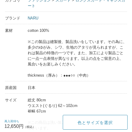
カテゴリ
ファッション
>
スカート
>
ロングスカート・マキシスカ
ート
ブランド
NARU
素材
cotton 100%
※この製品は縫製後、製品洗いをしています。その為に、
多少のゆがみ、シワ、生地のアタリが見られますが、こ
れは製品の特徴の一つです。また、加工により製品ごと
に一点一点表情が異なります。以上の点をご留意の上、
風合いをお楽しみください。
thickness（厚み）：●●●○○（中肉）
原産国
日本
サイズ
総丈 80cm
ウエスト(ぐるり) 62～102cm
裾幅 67cm
再入荷待ち
※この商品は洗い加工を施しているためサイズに個体差が
色とサイズを選択
12,650円
ございます。