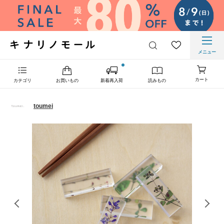
メニュー
カート
カテゴリ
お買いもの
新着再入荷
読みもの
toumei