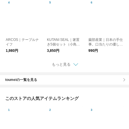
活】【プレゼント】
ARCOS｜テーブルナ
KUTANI SEAL｜箸置
薗部産業｜日本の手仕
イフ
き5個セット（小鳥・
事。口当たりの優しい
いぬ・ねこ） クタニ
ブナれんげ 15.5cm 木
1,980円
3,850円
990円
シール【お正月】【九
製 新生活 kurashis
谷焼】【プレゼント】
ha
もっと見る
toumeiの一覧を見る
このストアの人気アイテムランキング