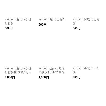
toumei｜あわいろ は
toumei｜箔 はしおき
toumei｜関取 はしお
しおき
き
660円
660円
660円
toumei｜あわいろ は
toumei｜あわいろ ま
toumei｜押花 コース
しおき 桜 木箱入り５
めざら 桜 11cm 単品
ター
個セット
3,850円
1,650円
880円