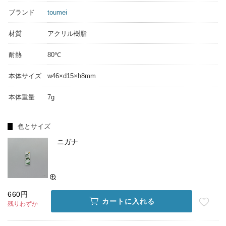
ブランド
toumei
材質
アクリル樹脂
耐熱
80℃
本体サイズ
w46×d15×h8mm
本体重量
7g
色とサイズ
ニガナ
660円
カートに入れる
残りわずか