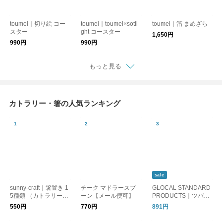
toumei｜切り絵 コー
toumei｜toumei×sotli
toumei｜箔 まめざら
スター
ght コースター
1,650円
990円
990円
もっと見る
カトラリー・箸の人気ランキング
sale
sunny-craft｜箸置き 1
チーク マドラースプ
GLOCAL STANDARD
5種類 （カトラリーレ
ーン【メール便可】
PRODUCTS｜ツバメ
スト）サニークラフト
アイスクリームスプー
550円
770円
891円
信楽焼 はしおき【リ
ン/アルミスプーン
ンゴ 洋ナシ】【新生