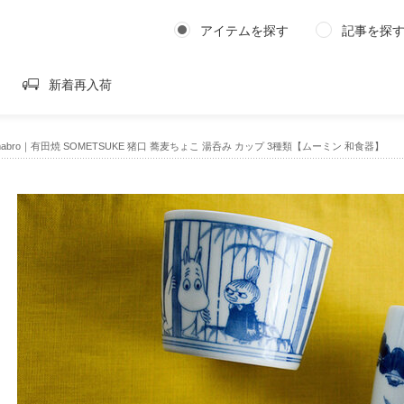
アイテムを探す
記事を探
新着再入荷
 amabro｜有田焼 SOMETSUKE 猪口 蕎麦ちょこ 湯呑み カップ 3種類【ムーミン 和食器】