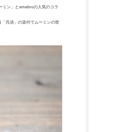
ミン」とamabroの人気のコラ
具「呉須」の染付でムーミンの世