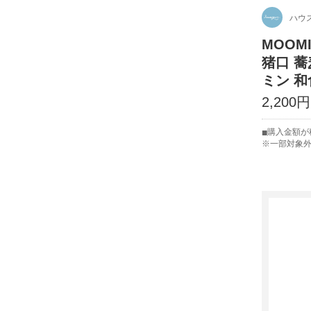
ハウ
MOOMI
猪口 蕎
ミン 
2,200
購入金額が
※一部対象