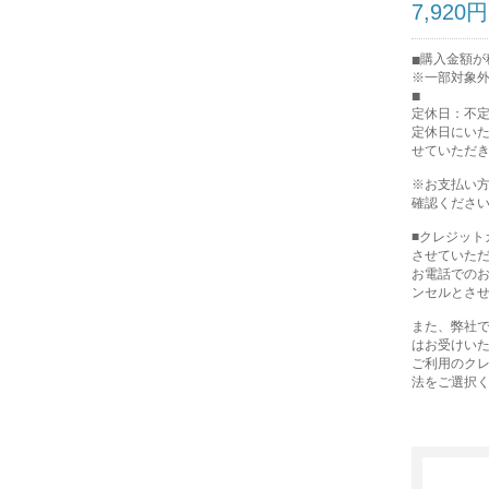
7,920円
購入金額が税
※一部対象
定休日：不
定休日にい
せていただ
※お支払い
確認くださ
■クレジッ
させていた
お電話での
ンセルとさ
また、弊社で
はお受けい
ご利用のク
法をご選択