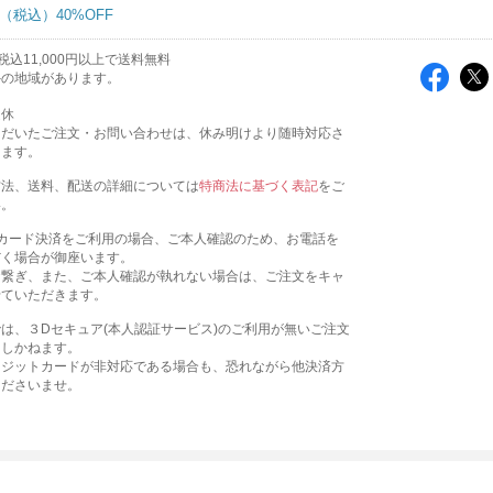
40%OFF
込11,000円以上で送料無料
外の地域があります。
定休
ただいたご注文・お問い合わせは、休み明けより随時対応さ
きます。
方法、送料、配送の詳細については
特商法に基づく表記
をご
い。
トカード決済をご利用の場合、ご本人確認のため、お電話を
だく場合が御座います。
お繋ぎ、また、ご本人確認が執れない場合は、ご注文をキャ
せていただきます。
は、３Dセキュア(本人認証サービス)のご利用が無いご注文
たしかねます。
レジットカードが非対応である場合も、恐れながら他決済方
くださいませ。