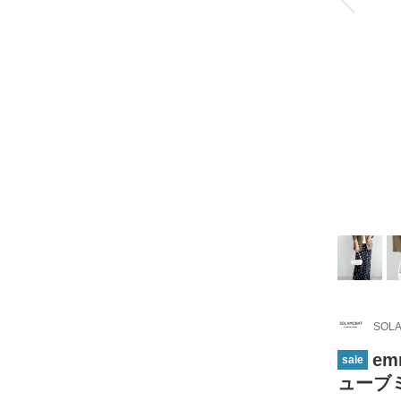
SOLA
em
sale
ューブミ