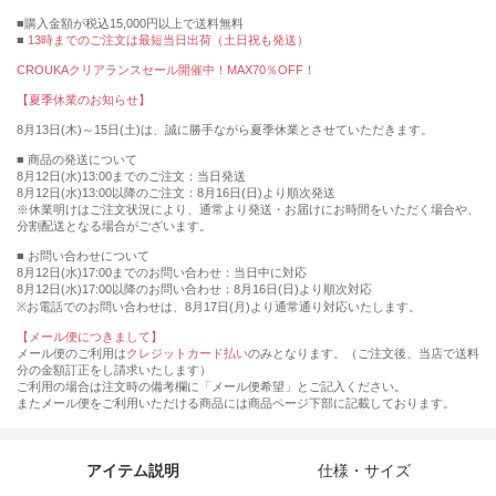
購入金額が税込15,000円以上で送料無料
13時までのご注文は最短当日出荷（土日祝も発送）
CROUKAクリアランスセール開催中！MAX70％OFF！
【夏季休業のお知らせ】
8月13日(木)～15日(土)は、誠に勝手ながら夏季休業とさせていただきます。
■ 商品の発送について
8月12日(水)13:00までのご注文：当日発送
8月12日(水)13:00以降のご注文：8月16日(日)より順次発送
※休業明けはご注文状況により、通常より発送・お届けにお時間をいただく場合や、
分割配送となる場合がございます。
■ お問い合わせについて
8月12日(水)17:00までのお問い合わせ：当日中に対応
8月12日(水)17:00以降のお問い合わせ：8月16日(日)より順次対応
※お電話でのお問い合わせは、8月17日(月)より通常通り対応いたします。
【メール便につきまして】
メール便のご利用は
クレジットカード払い
のみとなります。（ご注文後、当店で送料
分の金額訂正をし請求いたします）
ご利用の場合は注文時の備考欄に「メール便希望」とご記入ください。
またメール便をご利用いただける商品には商品ページ下部に記載しております。
アイテム説明
仕様・サイズ