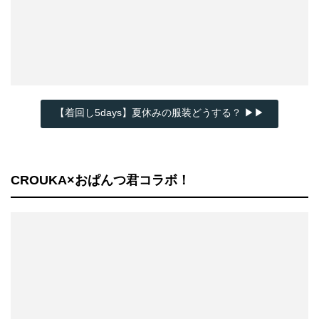
【着回し5days】夏休みの服装どうする？ ▶▶
CROUKA×おぱんつ君コラボ！