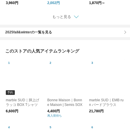
カバー 日よけ 紫外線
ネケース
剤ポケット付きネック
3,960円
2,002円
1,870円～
対策 マスク
クーラー
もっと見る
2025fall&winterの一覧を見る
このストアの人気アイテムランキング
予約
marble SUD｜胴上げ
Bonne Maison｜Bonn
marble SUD｜EMB ru
ラッコ BOX Tシャツ
e Maison | Semis SOX
n バードブラウス
6,600円
4,400円
21,780円
再入荷待ち