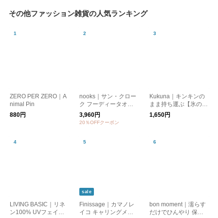
その他ファッション雑貨の人気ランキング
ZERO PER ZERO｜A
nooks｜サン・クロー
Kukuna｜キンキンの
nimal Pin
ク フーディータオル
まま持ち運ぶ【氷の
ビッグUV (ジオメトリ
う】アイスパック保冷
880円
3,960円
1,650円
BE・ジオメトリGY)
剤 3wayスティックボ
20％OFFクーポン
トル【夏小物】
sale
LIVING BASIC｜リネ
Finissage｜カマノレ
bon moment｜濡らす
ン100% UVフェイス
イコ キャリングメガ
だけでひんやり 保冷