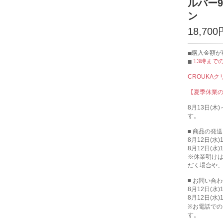
ルバー9
ン
18,700
購入金額が
13時まで
CROUKA
【夏季休業
8月13日(
す。
■ 商品の発
8月12日(水
8月12日(水
※休業明け
だく場合や
■ お問い合
8月12日(水
8月12日(水
※お電話での
す。