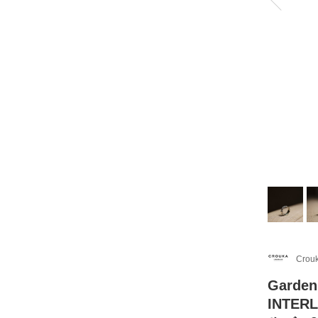
Crou
Gard
INTER