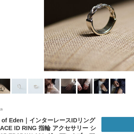
ka
en of Eden｜インターレースIDリング
LACE ID RING 指輪 アクセサリー シ