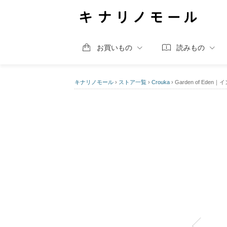
お買いもの
読みもの
キナリノモール
›
ストア一覧
›
Crouka
›
Garden of Ede