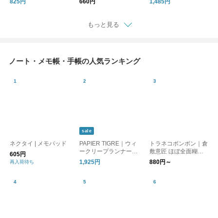
825円
660円
1,485円
01 ジョイスアディッ
おぱんつくん
リア カフェ J241PC0
ド
1 J243PC01 ジョイス
アディッド
もっと見る
ノート・メモ帳・手帳の人気ランキング
sale
ネクタイ | メモパッド
PAPIER TIGRE｜ウィ
トラネコボンボン｜倉
ークリープランナー
敷意匠 ほぼ全面糊ふ
605円
WEEKLY PLANNER 1
せん 4種類【文房具・
1,925円
880円～
再入荷待ち
週間 カレンダー スケ
付箋・メモ】【猫グッ
ジュール帳 メモ帳 文
ズ・犬グッズ】【母の
房具 雑貨 ptph-007 パ
日】
ピエティグル