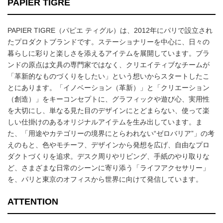
PAPIER TIGRE
PAPIER TIGRE（パピエ ティグル）は、2012年にパリで設立され
たプロダクトブランドです。ステーショナリーを中心に、日々の
暮らしに彩りと楽しさを添えるアイテムを展開しています。ブラ
ンドの原点は文具の専門家ではなく、クリエイティブなチームが
「革新的なものづくりをしたい」という想いからスタートしたこ
とにあります。「イノベーション（革新）」と「クリエーション
（創造）」をキーコンセプトに、グラフィックや遊び心、実用性
を大切にし、単なる見た目のデザインにとどまらない、使って楽
しい仕掛けのあるオリジナルアイテムを生み出しています。ま
た、「用途やカテゴリーの境界にとらわれない“ゼロバリア”」の考
えのもと、色やモチーフ、デザインから発想を広げ、自由なプロ
ダクトづくりを追求。デスク周りやリビング、手紙のやり取りな
ど、さまざまな日常のシーンに寄り添う「ライフアクセサリー」
を、パリと東京のオフィスから世界に向けて発信しています。
ATTENTION