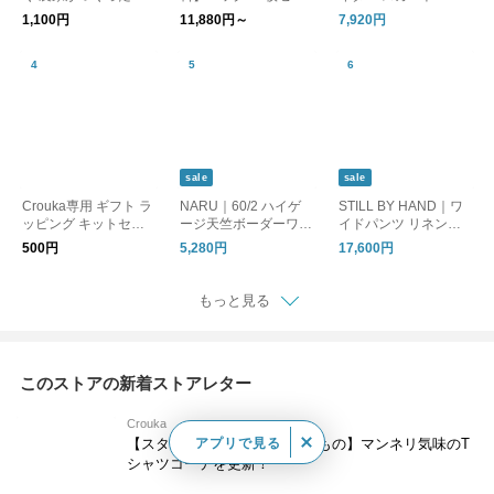
ぬぐい ハンカチ MFS
ト ショートスリーブ T
ツ ワイドパンツ イー
1,100円
11,880円～
7,920円
2610 リノット ギフト
シャツ 無地 ボーダー
ジーパンツ 661905 ナ
半袖Tシャツ PACK TE
ル
E 20SMSCU66 26SM
SCU17 シンゾーン
【CROUKA別注】
sale
sale
Crouka専用 ギフト ラ
NARU｜60/2 ハイゲ
STILL BY HAND｜ワ
ッピング キットセッ
ージ天竺ボーダーワイ
イドパンツ リネンパ
ト プレゼント 贈り物
ドTシャツ カットソー
ンツ タックパンツ PT
500円
5,280円
17,600円
Gift Wrapping クロー
667205BF ナル
01262WM スティルバ
カ
イハンド
もっと見る
このストアの新着ストアレター
Crouka
アプリで見る
【スタッフ ミズグチの買ったもの】マンネリ気味のT
シャツコーデを更新！