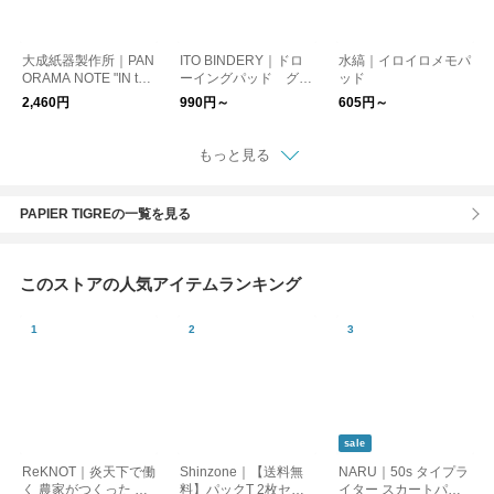
大成紙器製作所｜PAN
ITO BINDERY｜ドロ
水縞｜イロイロメモパ
ORAMA NOTE "IN the
ーイングパッド グレ
ッド
Manner Of"
ー
2,460円
990円～
605円～
もっと見る
PAPIER TIGREの一覧を見る
このストアの人気アイテムランキング
sale
ReKNOT｜炎天下で働
Shinzone｜【送料無
NARU｜50s タイプラ
く 農家がつくった 手
料】パックT 2枚セッ
イター スカートパン