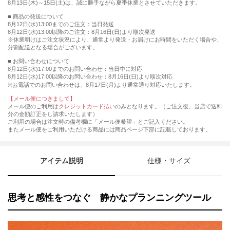
8月13日(木)～15日(土)は、誠に勝手ながら夏季休業とさせていただきます。
■ 商品の発送について
8月12日(水)13:00までのご注文：当日発送
8月12日(水)13:00以降のご注文：8月16日(日)より順次発送
※休業明けはご注文状況により、通常より発送・お届けにお時間をいただく場合や、
分割配送となる場合がございます。
■ お問い合わせについて
8月12日(水)17:00までのお問い合わせ：当日中に対応
8月12日(水)17:00以降のお問い合わせ：8月16日(日)より順次対応
※お電話でのお問い合わせは、8月17日(月)より通常通り対応いたします。
【メール便につきまして】
メール便のご利用は
クレジットカード払い
のみとなります。（ご注文後、当店で送料
分の金額訂正をし請求いたします）
ご利用の場合は注文時の備考欄に「メール便希望」とご記入ください。
またメール便をご利用いただける商品には商品ページ下部に記載しております。
アイテム説明
仕様・サイズ
思考と感性をつなぐ 静かなプランニングツール