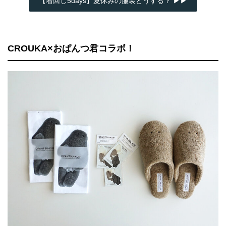
【着回し5days】夏休みの服装どうする？ ▶▶
CROUKA×おぱんつ君コラボ！