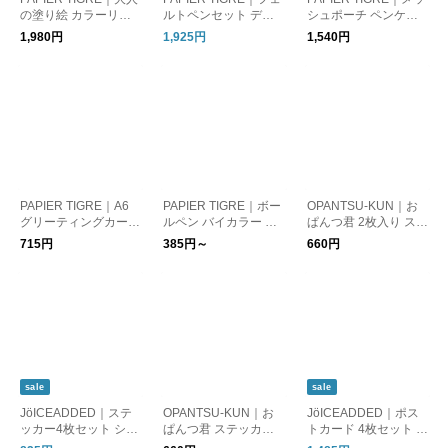
の塗り絵 カラーリン
ルトペンセット デュ
シュポーチ ペンケー
グ ノートブック デザ
オ FELT PEN SET_D
ス POKET PENCASE
1,980円
1,925円
1,540円
イン グラフィック ギ
UO カラーペン マーカ
筆箱 文房具 雑貨 ステ
フト プレゼント COL
ー 筆記具 文房具 雑貨
ーショナリー 小物入
ORING NOTEBOOK p
ギフト ptduo-x6-001
れ ギフト pttr-001 pttr-
tcola5 パピエティグル
パピエティグル
002 pttr-003 パピエテ
ィグル
PAPIER TIGRE｜A6
PAPIER TIGRE｜ボー
OPANTSU-KUN｜お
グリーティングカード
ルペン バイカラー BA
ぱんつ君 2枚入り ステ
手紙 ポストカード ギ
LLPOINT PEN 筆記具
ッカーセット スクエ
715円
385円～
660円
フト プレゼント A6 C
文房具 雑貨 ギフト 専
ア ダイカット シール
ARD ptcara6s パピエ
用の交換リフィル ptst
雑貨 プレゼント ギフ
ティグル
y パピエティグル
ト【CROUKA別注】
おぱんつくん
sale
sale
JöICEADDED｜ステ
OPANTSU-KUN｜お
JöICEADDED｜ポス
ッカー4枚セット シー
ぱんつ君 ステッカー2
トカード 4枚セット 壁
ル J241SC01 J243SC
枚セット シール 雑貨
風景 絵はがき インテ