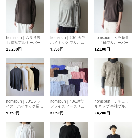
homspun｜ムラ糸裏
homspun｜60/1 天竺
homspun｜ムラ糸裏
毛 長袖プルオーバー
ハイネック プルオー
毛 半袖プルオーバー
バー
13,200円
9,350円
12,100円
homspun｜30/1フラ
homspun｜40/1度詰
homspun｜ナチュラ
イス ハイネック長袖
フライス ノースリー
ルネップ 半袖プルオ
プルオーバー
ブ / タンクトップ
ーバー
9,350円
6,050円
24,200円