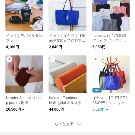
イヤマ｜モバイルタン
イヤマ｜イヤマ｜【単
homspun｜40/1度詰
ブラー
品注文限定で送料無
フライス ノースリー
料】ブルートートバッ
ブ / タンクトップ
4,180円
2,640円
6,050円
グ
sale
Hender Scheme｜sna
haluta｜Tambourine
イヤマ｜【OUTLET 2
p purse / 財布
Hallingdal ボルスター
0%OFF 】irma キャン
クッション small
バストートバッグ 各
16,500円～
44,000円
3,520円～
種
もっと見る