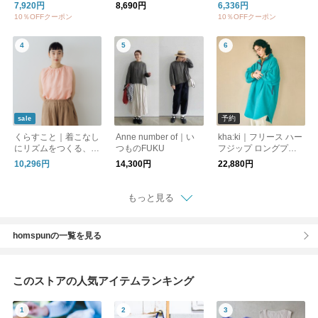
リスパン Vネックプル
オーバー
mmetry N/S P/O Vネッ
7,920円
8,690円
6,336円
オーバー ショート丈 p
クアシンメトリーノー
10％OFFクーポン
10％OFFクーポン
oche-ps-vpo
スリーブプルオーバー
トップス カットソー 2
-210141
予約
sale
くらすこと｜着こなし
Anne number of｜い
kha:ki｜フリース ハー
にリズムをつくる、お
つものFUKU
フジップ ロングプル
となの麻100% 2way
オーバー HALF ZIP FL
10,296円
14,300円
22,880円
ノースリーブ
EECE LONG P/O mil2
6fop3110 【2026aw
先行受注会】
もっと見る
homspunの一覧を見る
このストアの人気アイテムランキング