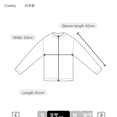
Country
日本製
Sleeve length
62cm
Width
63cm
Length
61cm
S
Sサイズ
M
Mサイズ