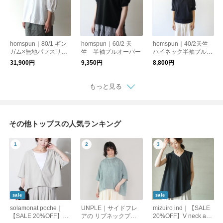
homspun｜80/1 ギン
homspun｜60/2 天
homspun｜40/2天竺
ガム×無地パフスリー
竺 半袖プルオーバー
ハイネック半袖プルオ
ブ ブラウス
ーバー
31,900円
9,350円
8,800円
もっと見る
その他トップスの人気ランキング
sale
sale
solamonat poche｜
UNPLE｜サイドフレ
mizuiro ind｜【SALE
【SALE 20%OFF】ポ
アの リブネックプル
20%OFF】V neck asy