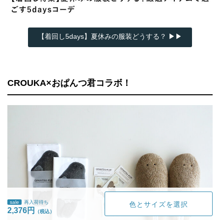
【着回し5days】夏休みの服装どうする？ ▶▶
CROUKA×おぱんつ君コラボ！
sale
再入荷待ち
色とサイズを選択
2,376円