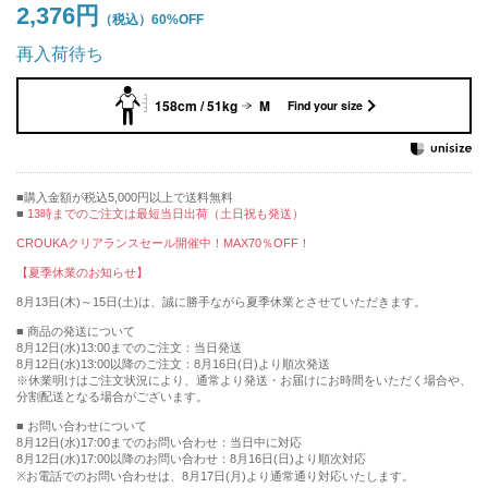
2,376円
60%OFF
再入荷待ち
158cm / 51kg
M
Find your size
購入金額が税込5,000円以上で送料無料
13時までのご注文は最短当日出荷（土日祝も発送）
CROUKAクリアランスセール開催中！MAX70％OFF！
【夏季休業のお知らせ】
8月13日(木)～15日(土)は、誠に勝手ながら夏季休業とさせていただきます。
■ 商品の発送について
8月12日(水)13:00までのご注文：当日発送
8月12日(水)13:00以降のご注文：8月16日(日)より順次発送
※休業明けはご注文状況により、通常より発送・お届けにお時間をいただく場合や、
分割配送となる場合がございます。
■ お問い合わせについて
8月12日(水)17:00までのお問い合わせ：当日中に対応
8月12日(水)17:00以降のお問い合わせ：8月16日(日)より順次対応
※お電話でのお問い合わせは、8月17日(月)より通常通り対応いたします。