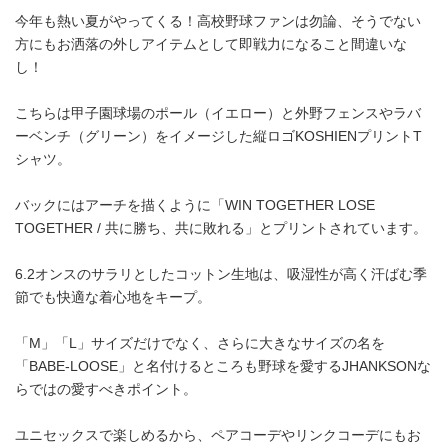
今年も熱い夏がやってくる！高校野球ファンは勿論、そうでない
方にもお洒落の外しアイテムとして即戦力になること間違いな
し！
こちらは甲子園球場のポール（イエロー）と外野フェンスやラバ
ーベンチ（グリーン）をイメージした縦ロゴKOSHIENプリントT
シャツ。
バックにはアーチを描くように「WIN TOGETHER LOSE
TOGETHER / 共に勝ち、共に敗れる」とプリントされています。
6.2オンスのサラリとしたコットン生地は、吸湿性が高く汗ばむ季
節でも快適な着心地をキープ。
「M」「L」サイズだけでなく、さらに大きなサイズの名を
「BABE-LOOSE」と名付けるところも野球を愛するJHANKSONな
らではの愛すべきポイント。
ユニセックスで楽しめるから、ペアコーデやリンクコーデにもお