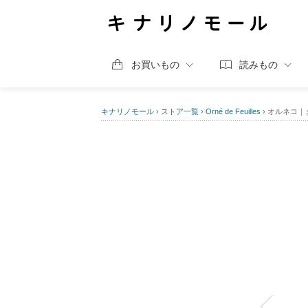
お買いもの
読みもの
キナリノモール
›
ストア一覧
›
Orné de Feuilles
›
オルネコ｜ま