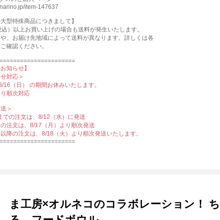
kinarino.jp/item-147637
の⼤型特殊商品につきまして】
円（税込）以上お買い上げの場合も送料が発⽣いたします。
さや、お届け先地域によって送料が異なります。詳しくは各
をご確認ください。
======================
のお知らせ】
わせ対応＞
〜8/16（日） の期間お休みいたします。
）より順次対応
発送＞
）までの注文は、8/12（水）に発送
月）の注文は、8/17（月）より順次発送
火）以降の注文は、8/18（火）より順次発送いたします。
======================
ま工房×オルネコのコラボレーション！ 
る、フードボウル