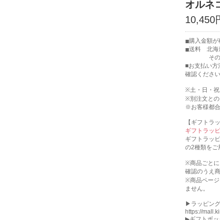
オルネコ
10,450
購入金額が税
送料 北海
その他の地
■お支払い方
確認くださ
※土・日・
※別注文と
※お客様都
【ギフトラ
ギフトラッ
ギフトラッ
の2種類をご
※商品ごと
確認のうえ
※商品ペー
ません。
▶︎ラッピン
https://mall.
▶︎ギフトボ