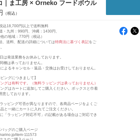
｜ま工房 × Orneko フードボウル
円
込18,700円以上で送料無料
道・九州：990円、沖縄：1430円、
域：770円（税込）
法、送料、配送の詳細については
特商法に基づく表記
をご
い。
祝日は発送業務をお休みしております。
の同梱は承っておりません。
合によるキャンセル・返品・交換はお受けしておりません。
ッピングにつきまして】
ピングは有料です。（無料ラッピングは承っておりません）
ピングはカートに追加してご購入ください。ボックスと巾着
用意しております。
にラッピング可否が異なりますので、各商品ページをよくご
商品と一緒にカートに入れてご注文ください。
ジに「ラッピング対応不可」の記載がある場合はご対応でき
グバッグのご購入ページ
kinarino.jp/item-111573
ックスのご購入ページ