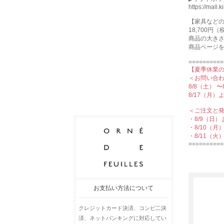
https://mall.
【家具など
18,700
商品の⼤き
商品ページ
==========
【夏季休業
＜お問い合
8/8（土） 
8/17（月
＜ご注文と
・8/9（日
・8/10（
・8/11（
==========
お支払い方法について
クレジットカード決済、コンビ二決
済、ネットバンキングに対応してい