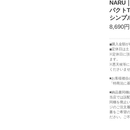
NARU
パクトT
シンプル
8,690円
購入金額が税
定休日は土
※定休日に
ます。
※悪天候等
くださいま
■お客様都合
「特商法に
■納品書同梱
当店では誤
同梱を廃止
ジのご注文
書をご希望
ださい。ご