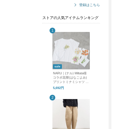
登録はこちら
ストアの人気アイテムランキング
sale
NARU｜(ナル) Miltata様
コラボ花暦(はなごよみ)
プリントミナミシャツ 66
3005 Tシャツ tシャツ プ
5,692円
リントT