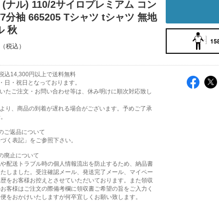
｜(ナル) 110/2サイロプレミアム コン
7分袖 665205 Tシャツ tシャツ 無地
 秋
15
込14,300円以上で送料無料
・日・祝日となっております。
頂いたご注文・お問い合わせ等は、休み明けに順次対応致し
により、商品の到着が遅れる場合がございます。予めご了承
せ。
のご返品について
基づく表記」をご参照下さい。
の廃止について
配や配送トラブル時の個人情報流出を防止するため、納品書
いたしました。受注確認メール、発送完了メール、マイペー
履歴をお客様お控えとさせていただいております。また領収
のお客様はご注文の際備考欄に領収書ご希望の旨をご入力く
不便をおかけいたしますが何卒宜しくお願い致します。