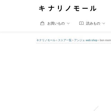
お買いもの
読みもの
キナリノモール
›
ストア一覧
›
アンジェ web shop
›
bon m