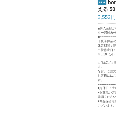
bo
sale
える 5
2,552円
購入金額が税
※一部対象
=========
【夏季休業
休業期間：8/
出荷停止日：8
※8/10（
8/7(金)
す。
なお、ご注
お客様には
す。
==========
■定休日：土
■お支払い方
確認くださ
■商品保管
ございます