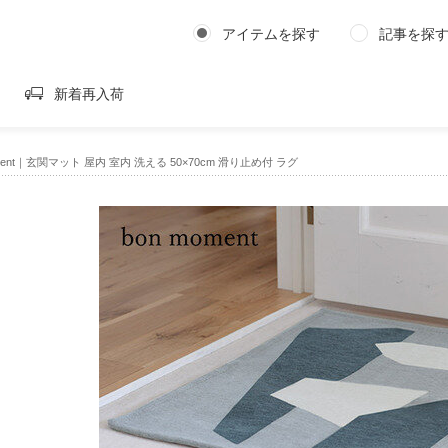
アイテムを探す
記事を探
新着再入荷
oment｜玄関マット 屋内 室内 洗える 50×70cm 滑り止め付 ラグ