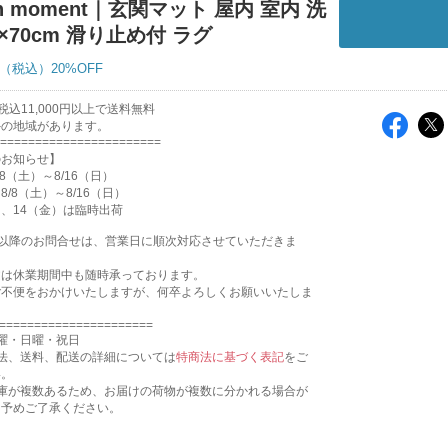
n moment｜玄関マット 屋内 室内 洗
0×70cm 滑り止め付 ラグ
20%OFF
込11,000円以上で送料無料
外の地域があります。
=======================
のお知らせ】
8（土）～8/16（日）
/8（土）～8/16（日）
月）、14（金）は臨時出荷
17:31以降のお問合せは、営業日に順次対応させていただきま
文は休業期間中も随時承っております。
ご不便をおかけいたしますが、何卒よろしくお願いいたしま
======================
曜・日曜・祝日
法、送料、配送の詳細については
特商法に基づく表記
をご
い。
倉庫が複数あるため、お届けの荷物が複数に分かれる場合が
。予めご了承ください。