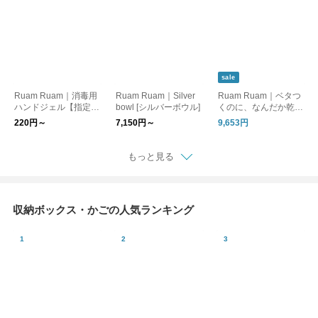
sale
Ruam Ruam｜消毒用
Ruam Ruam｜Silver
Ruam Ruam｜ベタつ
ハンドジェル【指定医
bowl [シルバーボウル]
くのに、なんだか乾く
薬部外品】
肌に。落とす×うるお
220円～
7,150円～
9,653円
す基本セット
もっと見る
収納ボックス・かごの人気ランキング