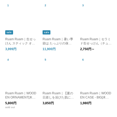
sale
sale
Ruam Ruam｜生せっ
Ruam Ruam｜暑い季
Ruam Ruam｜セラミ
けん スティック オリ
節は たっぷりの保湿
ド生せっけん（チュー
ジナル 2本セット｜su
を、簡単に。オールイ
ブ）
3,999円
11,900円
2,750円～
stainable outlet
ンワン美容乳液｜SU
MMER SALE
Ruam Ruam｜WOOD
Ruam Ruam｜【夏の
Ruam Ruam｜WOOD
EN ORNAMENT[木彫
日差しを浴びた肌に】
EN CASE - BIG[木製
りの置物]｜ウッドオ
生せっけん スティッ
小物入れ(大)]
5,800円
3,850円
1,980円
ーナメント
ク
sold out