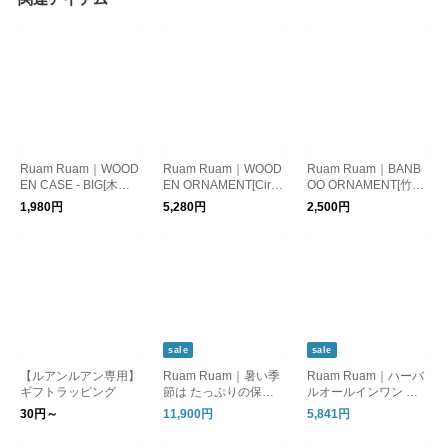
Ruam Ruam｜WOOD
Ruam Ruam｜WOOD
Ruam Ruam｜BANB
EN CASE - BIG[木製
EN ORNAMENT[Circl
OO ORNAMENT[竹か
小物入れ(大)]
e]｜ウッドオーナメン
ご置物]
1,980円
5,280円
2,500円
ト
sale
sale
【ルアンルアン専用】
Ruam Ruam｜暑い季
Ruam Ruam｜ハーバ
ギフトラッピング
節は たっぷりの保湿
ルオールインワン ダ
を、簡単に。オールイ
ブルエッセンス
30円～
11,900円
5,841円
ンワン美容乳液｜SU
MMER SALE