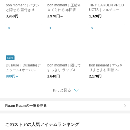
bon moment｜パタン
bon moment｜圧縮＆
TINY GARDEN PROD
と隠せる 蓋付き キャ
立てられる 布団収納
UCTS｜マルチユース
スター付き収納
袋／敷き布団収納袋
コンテナ M
3,960円
2,970円～
1,320円
布団収納ケース 圧縮
ケース【消臭・炭シー
ト入り】
sale
Dusaule｜Dusaule(デ
bon moment｜隠して
bon moment｜すっき
ュソール) オーバルバ
すっきり ラップ＆ポ
りまとまる 耐熱 ヘア
ッグ/レクトバッグ
リ袋収納ホルダー 4本
アイロンポーチ
880円～
2,640円
2,170円
収納 マグネット付き
もっと見る
Ruam Ruamの一覧を見る
このストアの人気アイテムランキング