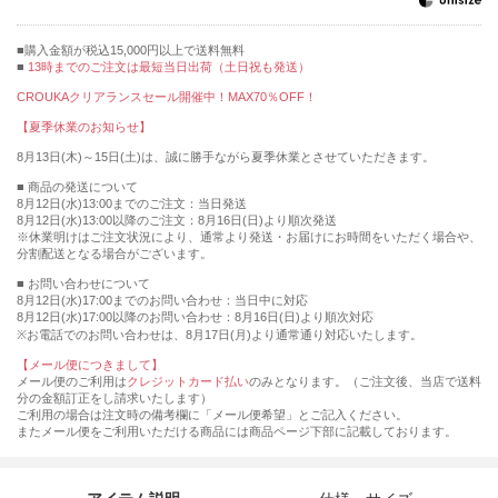
購入金額が税込15,000円以上で送料無料
13時までのご注文は最短当日出荷（土日祝も発送）
CROUKAクリアランスセール開催中！MAX70％OFF！
【夏季休業のお知らせ】
8月13日(木)～15日(土)は、誠に勝手ながら夏季休業とさせていただきます。
■ 商品の発送について
8月12日(水)13:00までのご注文：当日発送
8月12日(水)13:00以降のご注文：8月16日(日)より順次発送
※休業明けはご注文状況により、通常より発送・お届けにお時間をいただく場合や、
分割配送となる場合がございます。
■ お問い合わせについて
8月12日(水)17:00までのお問い合わせ：当日中に対応
8月12日(水)17:00以降のお問い合わせ：8月16日(日)より順次対応
※お電話でのお問い合わせは、8月17日(月)より通常通り対応いたします。
【メール便につきまして】
メール便のご利用は
クレジットカード払い
のみとなります。（ご注文後、当店で送料
分の金額訂正をし請求いたします）
ご利用の場合は注文時の備考欄に「メール便希望」とご記入ください。
またメール便をご利用いただける商品には商品ページ下部に記載しております。