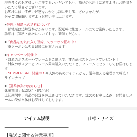
現在多くのお客様よりご注文をいただいており、商品のお届けに通常よりもお時間を
いただく場合がございます。
お客様にはご不便ご迷惑をおかけし誠に申し訳ございませんが、
何卒ご理解賜りますようお願い申し上げます。
■
沖縄・離島への送料について
一部地域は追加送料がかかります。配送料は別途メールにてご案内いたします。
詳細は【送料・配送について】をご確認ください。
■
「商品をお気に入り登録」でクーポン配布中！
（※クーポンは翌日以降に配布されます）
■
キャンペーン開催中
・対象のポスターやフレームをご購入で、非売品ポストカードプレゼント！
・対象のポスターとフレーム同時購入いただくと、フレームにセットしてお届けしま
す
・
SUMMER SALE開催中！
今人気のあのアイテムから、通年使える定番まで幅広く
ラインナップ
■
【夏季休業のお知らせ】
休業期間：8/13(木)・8/14(金)
上記期間中、商品の発送を休止させていただきます。注文のお申し込み、お問合せメ
ールの受信自体はお受けしております。
アイテム説明
仕様・サイズ
【発送に関する注意事項】