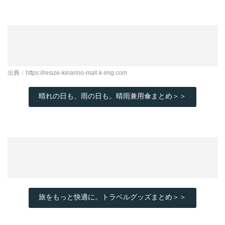
出典：
https://resize-kinarino-mall.k-img.com
晴れの日も、雨の日も。晴雨兼用傘まとめ＞＞
旅をもっと快適に。トラベルグッズまとめ＞＞