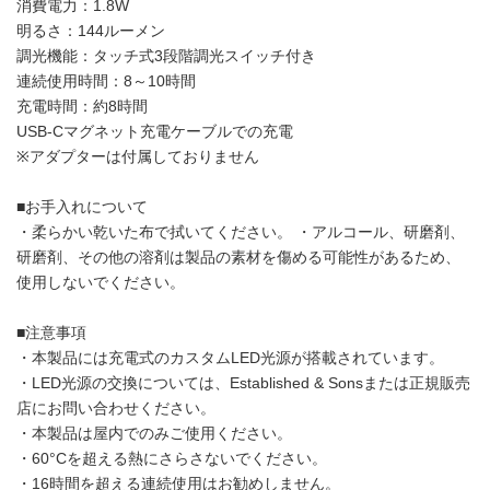
消費電力：1.8W
明るさ：144ルーメン
調光機能：タッチ式3段階調光スイッチ付き
連続使用時間：8～10時間
充電時間：約8時間
USB-Cマグネット充電ケーブルでの充電
※アダプターは付属しておりません
■お手入れについて
・柔らかい乾いた布で拭いてください。 ・アルコール、研磨剤、
研磨剤、その他の溶剤は製品の素材を傷める可能性があるため、
使用しないでください。
■注意事項
・本製品には充電式のカスタムLED光源が搭載されています。
・LED光源の交換については、Established & Sonsまたは正規販売
店にお問い合わせください。
・本製品は屋内でのみご使用ください。
・60°Cを超える熱にさらさないでください。
・16時間を超える連続使用はお勧めしません。