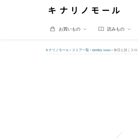
お買いもの
読みもの
キナリノモール
›
ストア一覧
›
tandey suuu
›
休日と詩｜スローモ