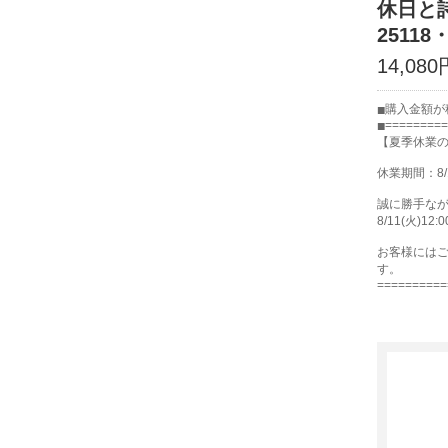
休日と
25118・
14,080
購入金額が税
=========
【夏季休業
休業期間：8/
誠に勝手な
8/11(火)
お客様には
す。
==========