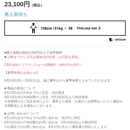
23,100円
再入荷待ち
158cm / 51kg
38
Find your size
購入金額が税込5,000円以上で送料無料
13時までのご注文は最短当日出荷（土日祝も発送）
CROUKAクリアランスセール開催中！MAX70％OFF！
【夏季休業のお知らせ】
8月13日(木)～15日(土)は、誠に勝手ながら夏季休業とさせていただきます。
■ 商品の発送について
8月12日(水)13:00までのご注文：当日発送
8月12日(水)13:00以降のご注文：8月16日(日)より順次発送
※休業明けはご注文状況により、通常より発送・お届けにお時間をいただく場合や、
分割配送となる場合がございます。
■ お問い合わせについて
8月12日(水)17:00までのお問い合わせ：当日中に対応
8月12日(水)17:00以降のお問い合わせ：8月16日(日)より順次対応
※お電話でのお問い合わせは、8月17日(月)より通常通り対応いたします。