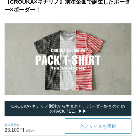
【CROUKA×キナリノ】別注企画で誕生したボーダ
ー×ボーダー！
CROUKA×キナリノ別注から生まれた、ボーダー好きのため
のPACK TEE。▶▶
再入荷待ち
色とサイズを選択
23,100円