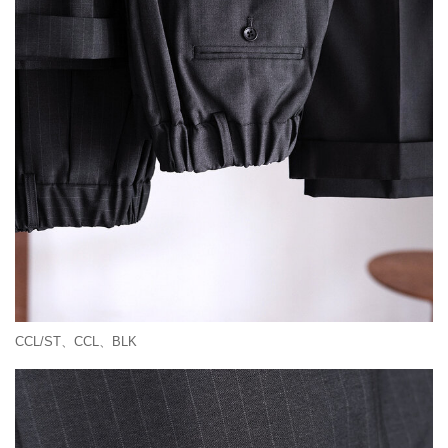
CCL/ST、CCL、BLK