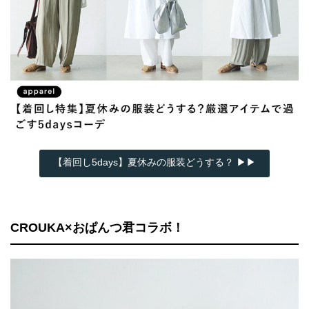
【着回し5days】夏休みの服装どうする？ ▶▶
CROUKA×おぱんつ君コラボ！