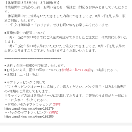
【休業期間 8月8日(土)～8月16日(日)】
休業期間中は商品の出荷・お問い合わせ・電話窓口対応をお休みとさせていただきま
す。
・休業期間中にご連絡をいただきました内容につきましては、8月17日(月)以降、順
次ご対応いたします。
・ご注文は随時承っております。ぜひお買い物をお楽しみくださいませ。
■夏季休業中の配送について
・8月7日(金)午前11時までにご入金の確認ができましたご注文は、休業前に出荷いた
します。
・8月7日(金)午前11時以降にいただいたご注文につきましては、8月17日(月)以降の
出荷となりますことご了承いただけますようお願いいたします。
================================
■送料：全国一律600円で配送いたします。
■お支払い方法、配送の詳細については
特商法に基づく表記
をご確認ください。
■休業日：土・日・祝日
■ギフトラッピングに関して
ギフトラッピングはカートに追加してご購入ください。バッグ専用・財布&小物専用
の2種類をご用意しております。
※ラッピング方法は各商品ページに記載しております、ご確認のうえ商品と一緒にカ
ートに入れてご注文ください。
▼財布&小物のギフトラッピング
(無料)
https://mall.kinarino.jp/item-192279
▼バッグのギフトラッピング
(220円)
https://mall.kinarino.jp/item-192286