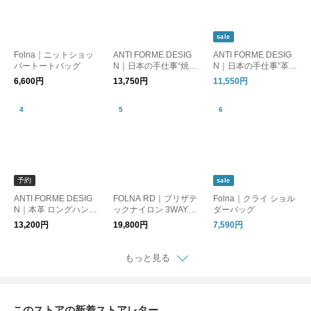
sale
Folna｜ニットショッ
ANTI FORME DESIG
ANTI FORME DESIG
パートートバッグ
N｜日本の手仕事“焼き
N｜日本の手仕事“革友
箔“レザー スマートL
禅”チェック柄 本革が
6,600円
13,750円
11,550円
ファスナー長財布
ま口長財布
予約
sale
ANTI FORME DESIG
FOLNA RD｜ブリザテ
Folna｜クライ ショル
N｜本革 ロングハンド
ックナイロン 3WAYシ
ダーバッグ
ル・横長シルエット
ョルダーバッグ
13,200円
19,800円
7,590円
レザーボストンバッグ
もっと見る
このストアの新着ストアレター