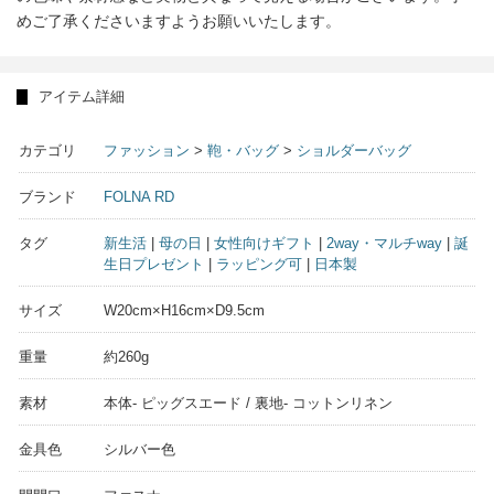
めご了承くださいますようお願いいたします。
アイテム詳細
カテゴリ
ファッション
>
鞄・バッグ
>
ショルダーバッグ
ブランド
FOLNA RD
タグ
新生活
|
母の日
|
女性向けギフト
|
2way・マルチway
|
誕
生日プレゼント
|
ラッピング可
|
日本製
サイズ
W20cm×H16cm×D9.5cm
重量
約260g
素材
本体- ピッグスエード / 裏地- コットンリネン
金具色
シルバー色