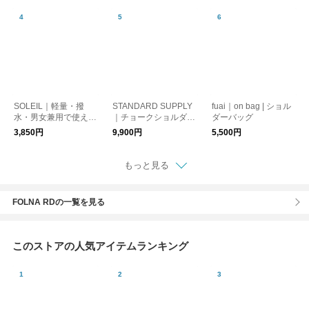
SOLEIL｜軽量・撥
STANDARD SUPPLY
fuai｜on bag | ショル
水・男女兼用で使える
｜チョークショルダー
ダーバッグ
ライトリーショルダー
"SIMPLICITY " CHALK
3,850円
9,900円
5,500円
バッグ [ギフト]
SHOULDER スタンダ
ードサプライ ショル
ダーバッグ プレゼン
もっと見る
ト ギフト
FOLNA RDの一覧を見る
このストアの人気アイテムランキング