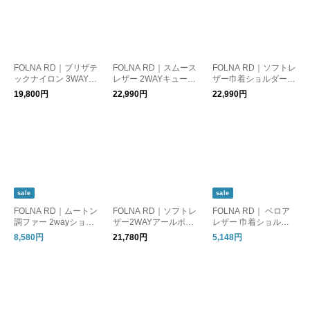
FOLNA RD｜ブリザテ
FOLNA RD｜スムース
FOLNA RD｜ソフトレ
ックナイロン 3WAYシ
レザー 2WAYキューブ
ザー巾着ショルダーバ
ョルダーバッグ
ボストンバッグ
ッグ
19,800円
22,990円
22,990円
sale
sale
FOLNA RD｜ムートン
FOLNA RD｜ソフトレ
FOLNA RD｜ ベロア
調ファー 2wayショル
ザー2WAYアールボス
レザー 巾着ショルダ
ダーバッグ
トンバッグ
ーバッグ
8,580円
21,780円
5,148円