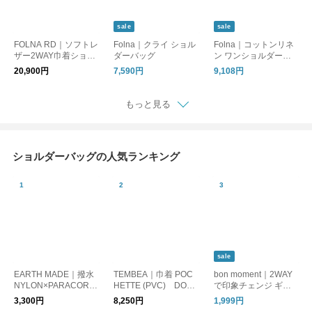
sale
sale
FOLNA RD｜ソフトレ
Folna｜クライ ショル
Folna｜コットンリネ
ザー2WAY巾着ショル
ダーバッグ
ン ワンショルダーバ
ダーバッグ
ッグ Lサイズ
20,900円
7,590円
9,108円
もっと見る
ショルダーバッグの人気ランキング
sale
EARTH MADE｜撥水
TEMBEA｜巾着 POC
bon moment｜2WAY
NYLON×PARACORD
HETTE (PVC) DOG-
で印象チェンジ ギャ
KINCHAKU
1/ポシェット バッグ
ザー ショルダーバッ
3,300円
8,250円
1,999円
犬
グ 撥水