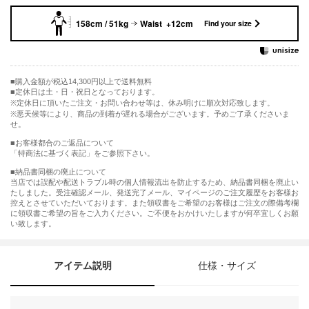
158cm / 51kg
Waist +12cm
Find your size
購入金額が税込14,300円以上で送料無料
定休日は土・日・祝日となっております。
※定休日に頂いたご注文・お問い合わせ等は、休み明けに順次対応致します。
※悪天候等により、商品の到着が遅れる場合がございます。予めご了承くださいま
せ。
■お客様都合のご返品について
「特商法に基づく表記」をご参照下さい。
■納品書同梱の廃止について
当店では誤配や配送トラブル時の個人情報流出を防止するため、納品書同梱を廃止い
たしました。受注確認メール、発送完了メール、マイページのご注文履歴をお客様お
控えとさせていただいております。また領収書をご希望のお客様はご注文の際備考欄
に領収書ご希望の旨をご入力ください。ご不便をおかけいたしますが何卒宜しくお願
い致します。
アイテム説明
仕様・サイズ