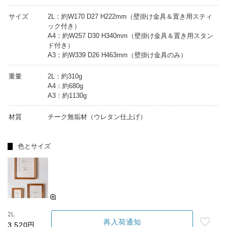
サイズ
2L：約W170 D27 H222mm（壁掛け金具＆置き用スティ
ック付き）
A4：約W257 D30 H340mm（壁掛け金具＆置き用スタン
ド付き）
A3：約W339 D26 H463mm（壁掛け金具のみ）
重量
2L：約310g
A4：約680g
A3：約1130g
材質
チーク無垢材（ウレタン仕上げ）
色とサイズ
2L
再入荷通知
3,520円