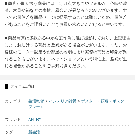
■ 弊店が取り扱う商品には、1点1点大きさやフォルム、色味や濃
淡、木目や節などの表情、風合いが異なるものがございます。す
べての個体差を商品ページに提示することは難しいため、個体差
があることをご理解いただきお買い求めいただけると幸いです。
■ 商品写真は多数ある中から無作為に選び撮影しており、上記理由
によりお届けする商品と差異がある場合がございます。また、お
客様のモニター設定やお部屋の照明により実際の商品と印象が異
なることもございます。ネットショップという特性上、差異が生
じる場合があることをご承知おきください。
アイテム詳細
カテゴリ
生活雑貨
>
インテリア雑貨
>
ポスター・額縁・ポスター
フレーム
ブランド
ANTRY
タグ
新生活