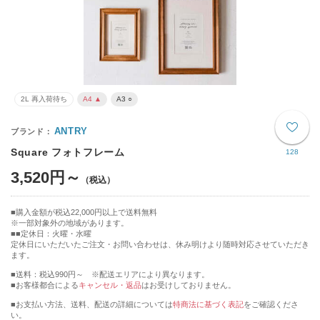
2L 再入荷待ち
A4 ▲
A3 ○
ANTRY
Square フォトフレーム
128
3,520円～
購入金額が税込22,000円以上で送料無料
※一部対象外の地域があります。
■定休日：火曜・水曜
定休日にいただいたご注文・お問い合わせは、休み明けより随時対応させていただき
ます。
■送料：税込990円～ ※配送エリアにより異なります。
■お客様都合による
キャンセル・返品
はお受けしておりません。
■お支払い方法、送料、配送の詳細については
特商法に基づく表記
をご確認くださ
い。