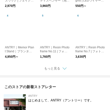
スワッグ | フェイクグ
ディスペンサー（泡タ
ghts | LEDワイヤーラ
リーンスワッグ
イプ）｜ソープボト
イト
2,970円
3,960円
550円～
ル・ポンプボトル・ハ
ンドソープ
ANTRY｜Memor Plan
ANTRY｜Resin Photo
ANTRY｜Resin Photo
t Stand｜プランター
frame No.11 | フォト
frame No.7 | フォトフ
スタンド｜鉢カバース
フレーム
レーム
4,950円～
1,760円
3,630円
タンド
もっと見る
このストアの新着ストアレター
ANTRY
はじめまして、ANTRY（アントリー）です。