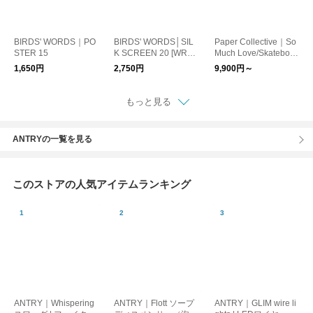
BIRDS' WORDS｜PO
BIRDS' WORDS│SIL
Paper Collective｜So
STER 15
K SCREEN 20 [WREA
Much Love/Skateboar
TH]
d ポスター 30×40/5
1,650円
2,750円
9,900円～
0×70 北欧/インテリ
ア/アート/日本正規代
理店品【お取り寄せ】
もっと見る
【キャンペーン対象】
ANTRYの一覧を見る
このストアの人気アイテムランキング
ANTRY｜Whispering
ANTRY｜Flott ソープ
ANTRY｜GLIM wire li