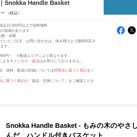
Snokka Handle Basket
円～
込22,000円以上で送料無料
外の地域があります。
火曜・水曜
ただいたご注文・お問い合わせは、休み明けより随時対応さ
きます。
990円～ ※配送エリアにより異なります。
による
キャンセル・返品
はお受けしておりません。
法、送料、配送の詳細については
特商法に基づく表記
をご
い。
法に基づく表記
の「返品・交換について」をご確認くださ
Snokka Handle Basket - もみの
んだ、ハンドル付きバスケット