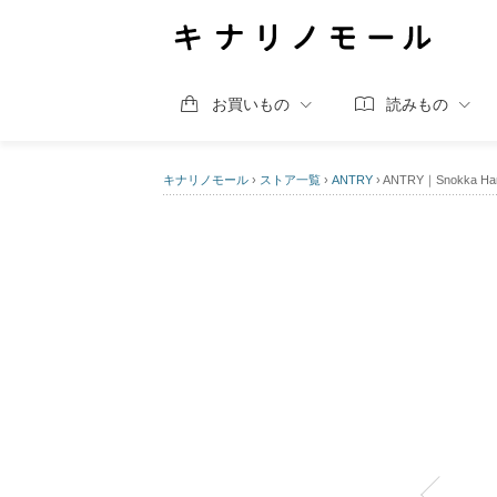
お買いもの
読みもの
キナリノモール
›
ストア一覧
›
ANTRY
›
ANTRY｜Snokka Han