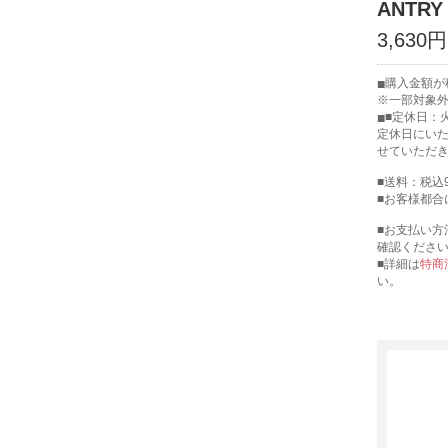
ANTRY｜
3,630
購入金額が税
※一部対象
■定休日：
定休日にい
せていただ
■送料：税込
■お客様都合
■お支払い方
確認くださ
■詳細は
特商
い。