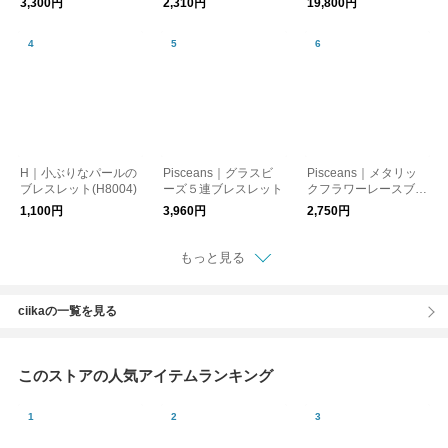
3,300円
2,310円
19,800円
ハンドメイドジュエリ
ー ブレスレット シル
バー アクセサリー ST
AMP BANGLE ENB12
00063 ENB1200064
エリッカ ニコラス ビ
ゲイ
H｜小ぶりなパールの
Pisceans｜グラスビ
Pisceans｜メタリッ
ブレスレット(H8004)
ーズ５連ブレスレット
クフラワーレースブレ
スレット [フォーマル/
1,100円
3,960円
2,750円
セレモニー/オケージ
ョン/おでかけ]
もっと見る
ciikaの一覧を見る
このストアの人気アイテムランキング