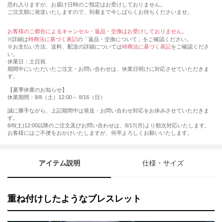
恐れ入りますが、お届け日時のご指定はお受けしておりません。
ご注文順に発送いたしますので、到着まで今しばらくお待ちくださいませ。
お客様のご都合によるキャンセル・返品・交換はお受けしておりません。
※詳細は
特商法に基づく表記
の「返品・交換について」をご確認ください。
※お支払い方法、送料、配送の詳細については
特商法に基づく表記
をご確認くださ
い。
休業日：土日祝
期間中にいただいたご注文・お問い合わせは、休業日明けに対応させていただきま
す。
【夏季休業のお知らせ】
休業期間：8/8（土）12:00～ 8/16（日）
誠に勝手ながら、上記期間中は発送・お問い合わせ対応をお休みさせていただきま
す。
8/8(土)12:00以降のご注文及びお問い合わせは、8/17(月)より順次対応いたします。
お客様にはご不便をおかけいたしますが、何卒よろしくお願いいたします。
アイテム説明
仕様・サイズ
重ね付けしたようなブレスレット