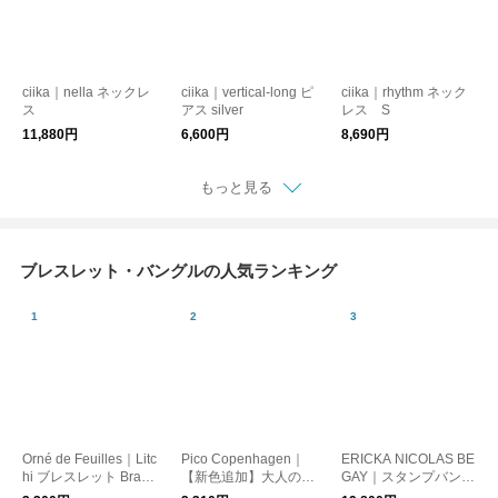
ciika｜nella ネックレ
ciika｜vertical-long ピ
ciika｜rhythm ネック
ス
アス silver
レス S
11,880円
6,600円
8,690円
もっと見る
ブレスレット・バングルの人気ランキング
Orné de Feuilles｜Litc
Pico Copenhagen｜
ERICKA NICOLAS BE
hi ブレスレット Brace
【新色追加】大人の余
GAY｜スタンプバング
let Bubble Mary
裕バングルAsha
ル ナバホジュエリー