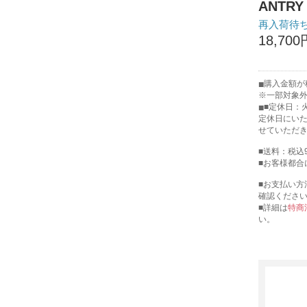
ANTRY
再入荷待
18,700
購入金額が税
※一部対象
■定休日：
定休日にい
せていただ
■送料：税込
■お客様都合
■お支払い方
確認くださ
■詳細は
特商
い。