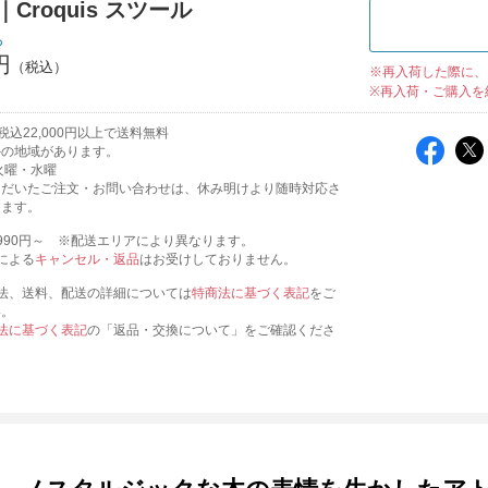
｜Croquis スツール
ち
円
※再入荷した際に、
※再入荷・ご購入を
込22,000円以上で送料無料
外の地域があります。
火曜・水曜
ただいたご注文・お問い合わせは、休み明けより随時対応さ
きます。
990円～ ※配送エリアにより異なります。
による
キャンセル・返品
はお受けしておりません。
法、送料、配送の詳細については
特商法に基づく表記
をご
い。
法に基づく表記
の「返品・交換について」をご確認くださ