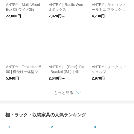
ANTRY｜Multi Wood
ANTRY｜Rustic Woo
ANTRY｜Mur コンソ
Box 08 ワイド3段
d ボックス
ールミニ ブラック | ハ
ーフ
22,000円
7,920円～
4,730円
ANTRY｜Teak shelf 5
ANTRY｜【Bent】Fla
ANTRY｜チーク ミニ
00 | 棚受け一体型シェ
t Bracket (S/L)｜棚受
シェルフ
ルフ
けシェルフブラケット
5,940円
2,640円～
2,970円
もっと見る
棚・ラック・収納家具の人気ランキング