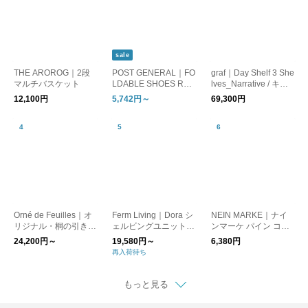
sale
THE AROROG｜2段
POST GENERAL｜FO
graf｜Day Shelf 3 She
マルチバスケット
LDABLE SHOES RAC
lves_Narrative / キャ
K フォルダブル シュ
ビネット ナラティヴ
12,100円
5,742円～
69,300円
ーズラック/オープン
ラック
Orné de Feuilles｜オ
Ferm Living｜Dora シ
NEIN MARKE｜ナイ
リジナル・桐の引き出
ェルビングユニット
ンマーケ パイン コー
し
シェルフ/棚 日本正
ナーブックスタンド
24,200円～
19,580円～
6,380円
規販売店品【お取り寄
再入荷待ち
せ】
もっと見る