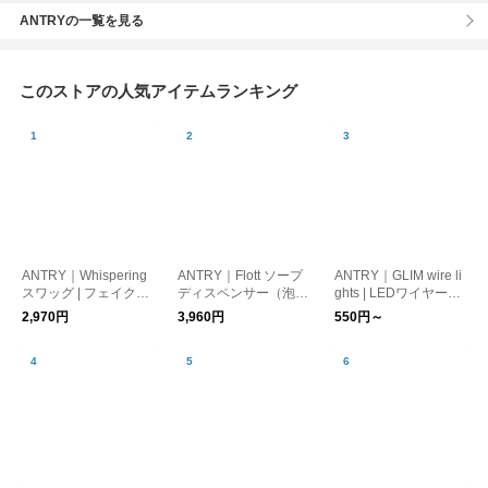
ANTRYの一覧を見る
このストアの人気アイテムランキング
ANTRY｜Whispering
ANTRY｜Flott ソープ
ANTRY｜GLIM wire li
スワッグ | フェイクグ
ディスペンサー（泡タ
ghts | LEDワイヤーラ
リーンスワッグ
イプ）｜ソープボト
イト
2,970円
3,960円
550円～
ル・ポンプボトル・ハ
ンドソープ