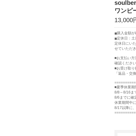
soul
ワンピ
13,000
購入金額が税
定休日：土
定休日にい
せていただ
■お支払い方
確認くださ
■お受け取り
「返品・交
==========
■夏季休業期
8/8～8/
8/6までに
休業期間中
8/17以降
==========