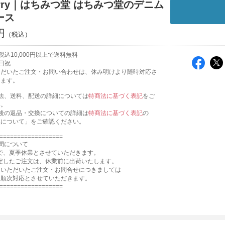
berry｜はちみつ堂 はちみつ堂のデニム
ース
円
込10,000円以上で送料無料
日祝
ただいたご注文・お問い合わせは、休み明けより随時対応さ
きます。
法、送料、配送の詳細については
特商法に基づく表記
をご
い。
後の返品・交換についての詳細は
特商法に基づく表記
の
換について」をご確認ください。
==================
間について
16まで、夏季休業とさせていただきます。
確定したご注文は、休業前に出荷いたします。
にいただいたご注文・お問合せにつきましては
に、順次対応とさせていただきます。
==================