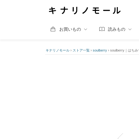
お買いもの
読みもの
キナリノモール
›
ストア一覧
›
soulberry
›
soulberry｜