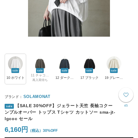
sale
sale
sale
sale
sale
11 チャコール
10 ホワイト
12 ダークネイビー
17 ブラック
19 グレージュ
再入荷待ち
SOLAMONAT
【SALE 30%OFF】ジェラート天竺 長袖コクー
45
sale
ンプルオーバー トップス Tシャツ カットソー sma-jt-
lgcoc セール
6,160円
30%OFF