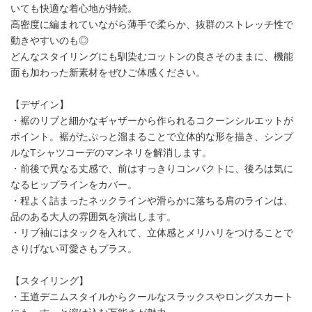
いても快適な着心地が持続。
高密度に編まれていながら薄手で柔らか、抜群のストレッチ性で
動きやすいのも◎
どんなスタイリングにも馴染むコットンの良さそのままに、機能
面も加わった新素材をぜひご体感ください。
【デザイン】
・裾のリブと細かなギャザーから作られるコクーンシルエットが
ポイント。裾がたぷっと溜まることで立体的な形を描き、シンプ
ルなTシャツコーデのマンネリを解消します。
・前後で異なる丈感で、前はすっきりコンパクトに、後ろは気に
なるヒップラインをカバー。
・程よく詰まったネックラインや滑らかに落ちる肩のラインは、
品のある大人の雰囲気を演出します。
・リブ袖にはタックを入れて、立体感とメリハリをつけることで
さりげない可愛さもプラス。
【スタイリング】
・王道デニムスタイルからクールなスラックスやロングスカート