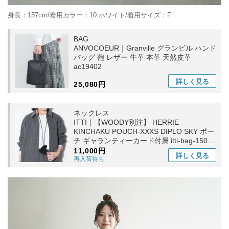
身長：157cm/着用カラー：10 ホワイト/着用サイズ：F
BAG
ANVOCOEUR｜Granville グランビル ハンド
バッグ 鞄 レザー 牛革 本革 天然皮革
ac19402
詳しく
見る
25,080円
ネックレス
ITTI｜【WOODY別注】 HERRIE
KINCHAKU POUCH-XXXS DIPLO SKY ポー
チ ギャランティーカード付属 itti-bag-150-
wd
11,000円
詳しく
見る
再入荷待ち