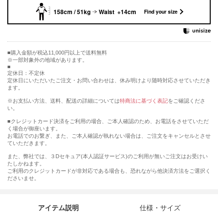
158cm / 51kg
Waist +14cm
Find your size
購入金額が税込11,000円以上で送料無料
※一部対象外の地域があります。
定休日：不定休
定休日にいただいたご注文・お問い合わせは、休み明けより随時対応させていただき
ます。
※お支払い方法、送料、配送の詳細については
特商法に基づく表記
をご確認くださ
い。
■クレジットカード決済をご利用の場合、ご本人確認のため、お電話をさせていただ
く場合が御座います。
お電話でのお繋ぎ、また、ご本人確認が執れない場合は、ご注文をキャンセルとさせ
ていただきます。
また、弊社では、３Dセキュア(本人認証サービス)のご利用が無いご注文はお受けい
たしかねます。
ご利用のクレジットカードが非対応である場合も、恐れながら他決済方法をご選択く
ださいませ。
アイテム説明
仕様・サイズ