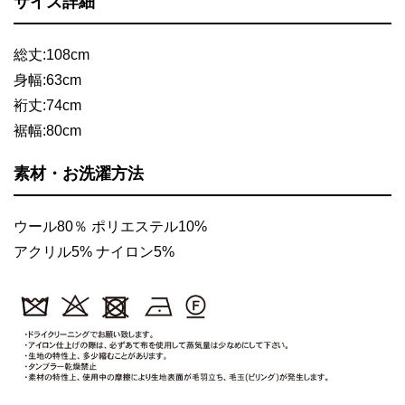
サイズ詳細
総丈:108cm
身幅:63cm
裄丈:74cm
裾幅:80cm
素材・お洗濯方法
ウール80％ ポリエステル10%
アクリル5% ナイロン5%