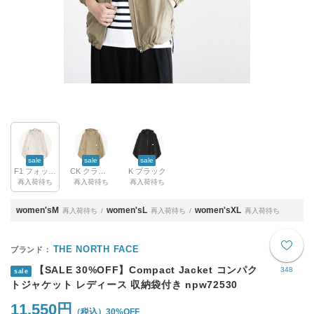
sale
sale
sale
F1 フォッシルアイボリー
CK クラシックカーキ
K ブラック
再入荷待ち
再入荷待ち
再入荷待ち
women'sM
women'sL
women'sXL
再入荷待ち
再入荷待ち
再入荷待ち
THE NORTH FACE
【SALE 30%OFF】Compact Jacket コンパク
348
sale
トジャケット レディース 収納袋付き npw72530
11,550円
30%OFF