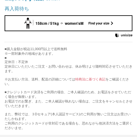
再入荷待ち
158cm / 51kg
women'sM
Find your size
購入金額が税込11,000円以上で送料無料
※一部対象外の地域があります。
定休日：不定休
定休日にいただいたご注文・お問い合わせは、休み明けより随時対応させていただき
ます。
※お支払い方法、送料、配送の詳細については
特商法に基づく表記
をご確認くださ
い。
■クレジットカード決済をご利用の場合、ご本人確認のため、お電話をさせていただ
く場合が御座います。
お電話でのお繋ぎ、また、ご本人確認が執れない場合は、ご注文をキャンセルとさせ
ていただきます。
また、弊社では、３Dセキュア(本人認証サービス)のご利用が無いご注文はお受けい
たしかねます。
ご利用のクレジットカードが非対応である場合も、恐れながら他決済方法をご選択く
ださいませ。