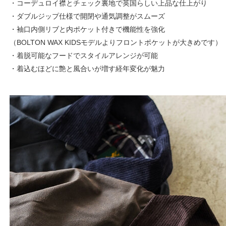
・コーデュロイ襟とチェック裏地で英国らしい上品な仕上がり
・ダブルジップ仕様で開閉や通気調整がスムーズ
・袖口内側リブと内ポケット付きで機能性を強化
（BOLTON WAX KIDSモデルよりフロントポケットが大きめです）
・着脱可能なフードでスタイルアレンジが可能
・着込むほどに艶と風合いが増す経年変化が魅力