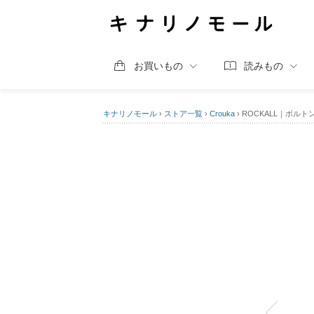
お買いもの
読みもの
キナリノモール
›
ストア一覧
›
Crouka
›
ROCKALL｜ボルト