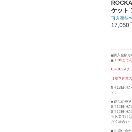
ROCK
ケット 
再入荷待
17,050
購入金額が税
13時まで
CROUKA
【夏季休業
8月13日(
す。
■ 商品の発
8月12日(水
8月12日(水
※休業明け
だく場合や
■ お問い合