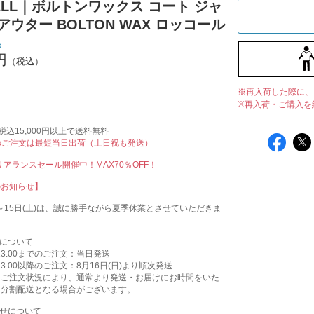
ALL｜ボルトンワックス コート ジャ
アウター BOLTON WAX ロッコール
ち
円
※再入荷した際に、
※再入荷・ご購入を
込15,000円以上で送料無料
のご注文は最短当日出荷（土日祝も発送）
クリアランスセール開催中！MAX70％OFF！
のお知らせ】
木)～15日(土)は、誠に勝手ながら夏季休業とさせていただきま
送について
)13:00までのご注文：当日発送
)13:00以降のご注文：8月16日(日)より順次発送
はご注文状況により、通常より発送・お届けにお時間をいた
、分割配送となる場合がございます。
わせについて