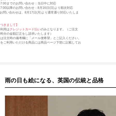
)17:00までのお問い合わせ：当日中に対応
)17:00以降のお問い合わせ：8月16日(日)より順次対応
お問い合わせは、8月17日(月)より通常通り対応いたしま
につきまして】
ご利用は
クレジットカード払い
のみとなります。（ご注文
送料分の金額訂正をし請求いたします）
合は注文時の備考欄に「メール便希望」とご記入ください。
便をご利用いただける商品には商品ページ下部に記載してお
雨の日も絵になる、英国の伝統と品格