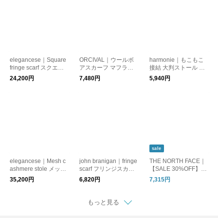
elegancese｜Square
ORCIVAL｜ウールボ
harmonie｜もこもこ
fringe scarf スクエア
アスカーフ マフラー o
接結 大判ストール ス
フリンジスカーフ マ
r-h0262bff
トール マフラー 6258
24,200円
7,480円
5,940円
フラー 224400310
0565
sale
elegancese｜Mesh c
john branigan｜fringe
THE NORTH FACE｜
ashmere stole メッシ
scarf フリンジスカー
【SALE 30%OFF】ヌ
ュカシミヤストール
フ マフラー fscarf
プシマフラー Nuptse
35,200円
6,820円
7,315円
マフラー 224400300
Muffler ダウン nn7231
2
もっと見る