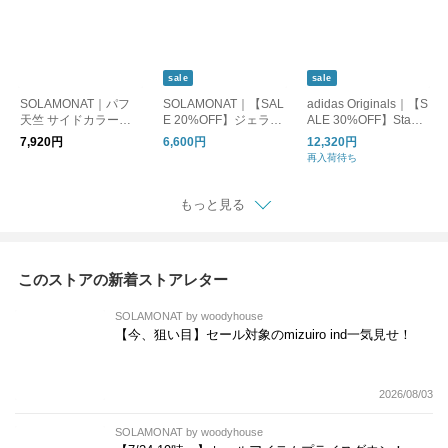
sale
sale
SOLAMONAT｜パフ
SOLAMONAT｜【SAL
adidas Originals｜【S
天竺 サイドカラーリ
E 20%OFF】ジェラー
ALE 30%OFF】Stan
ボン 5分袖プリントプ
ト天竺 コクーンプル
Smith GORE-TEX ス
7,920円
6,600円
12,320円
ルーオーバー(AREYO
オーバー トップス Tシ
タンスミス ゴアテッ
再入荷待ち
U)SMA-PUF-IRO-ARE
ャツ カットソー SMA-
クス レディース シュ
JT-COC
ーズ 靴 スニーカー ホ
ワイト jr3323
もっと見る
このストアの新着ストアレター
SOLAMONAT by woodyhouse
【今、狙い目】セール対象のmizuiro ind一気見せ！
2026/08/03
SOLAMONAT by woodyhouse