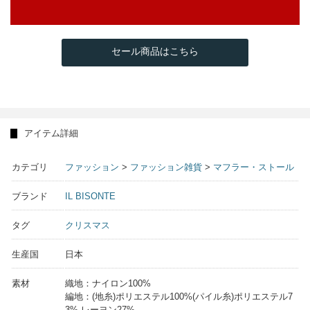
セール商品はこちら
アイテム詳細
カテゴリ
ファッション
>
ファッション雑貨
>
マフラー・ストール
ブランド
IL BISONTE
タグ
クリスマス
生産国
日本
素材
織地：ナイロン100%
編地：(地糸)ポリエステル100%(パイル糸)ポリエステル7
3% レーヨン27%