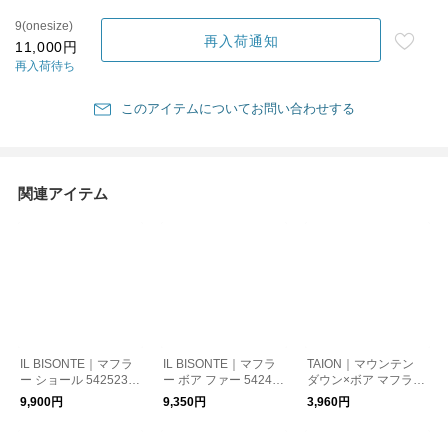
9(onesize)
再入荷通知
11,000円
再入荷待ち
このアイテムについてお問い合わせする
関連アイテム
IL BISONTE｜マフラ
IL BISONTE｜マフラ
TAION｜マウンテン
ー ショール 5425230
ー ボア ファー 54242
ダウン×ボア マフラー
9481
309281
2way リバーシブル TA
9,900円
9,350円
3,960円
ION-R201MT