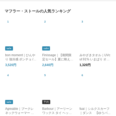
マフラー・ストールの人気ランキング
sale
sale
bon moment｜ひんや
Finissage｜【期間限
みやざきタオル｜UVc
り 強冷感 ポンチョ / C
定セール】夏に映える
ut 91% いまばり オー
OOLIC[R] 接触冷感 持
インドのブロックプリ
ガニック コットン マ
3,520円
2,640円
1,320円
続冷感 UVカット99％
ントボレロ 巾着付き
フラー ストール ショ
UPF50+ 消臭
[ギフト] UVケア
ール 紫外線対策 日焼
け対策 ギフト
予約
sale
Agreable｜ブークレ
Barbour｜アーリーン
fuai｜シルクスカーフ
ネックウォーマー ／
ワックス タイ ヘッド
｜ダンス 【ゆうパケ