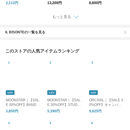
マフラー
スカーフ ARLENE W
ット対応】
2,112円
13,200円
6,600円
AX TIE HEADSCARF l
ac0371 【2026aw先
行受注会】
もっと見る
IL BISONTEの一覧を見る
このストアの人気アイテムランキング
sale
sale
sale
MOONSTAR｜【SAL
MOONSTAR｜【SAL
ORCIVAL｜【SALE 3
E 30%OFF】BANDBA
E 30%OFF】STUDEN
0%OFF】キャンバス
LLET バンドバレー バ
スチューデン 810s エ
トートバッグM or-h02
3,850円
5,390円
9,625円
レーシューズ フラッ
イトテンス スニーカ
84kwc
トシューズ bandballet
ー レディース メンズ
et002