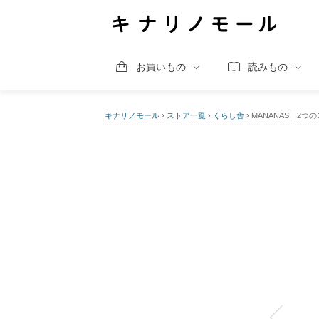
お買いもの
読みもの
キナリノモール
›
ストア一覧
›
くらし舎
›
MANANAS｜2つのスタ