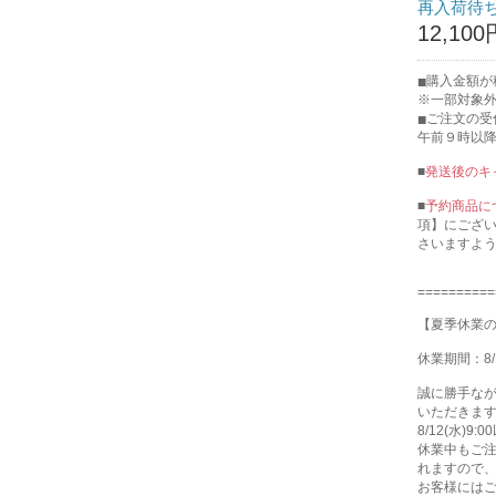
再入荷待
12,100
購入金額が
※一部対象
ご注文の受
午前９時以
■
発送後のキ
■
予約商品に
項】にござ
さいますよ
==========
【夏季休業
休業期間：8/
誠に勝手な
いただきま
8/12(水)
休業中もご注
れますので
お客様には