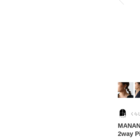
くら
MANA
2way P