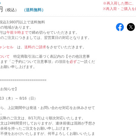
ち
※再入荷した際に、
円
※再入荷・ご購入を
（送料無料）
税込3,980円以上で送料無料
外の地域があります。
付は
午前９時まで
で締め切らせていただきます。
降のご注文につきましては、翌営業日の対応となります。
ャンセル
は、
送料のご請求
をさせていただきます。
ついて
特定商取引法に基づく表記内の【その他注意事
います「ご予約について注意事項」の項目を
必ず
ご一読くだ
うお願い申し上げます。
======================
のお知らせ】
13（木）～ 8/16（日）
がら、上記期間中は発送・お問い合わせ対応をお休みさせて
す。
9:00以降のご注文は、8/17(月)より順次対応いたします。
文は24時間受付しておりますが、連休前後は混雑が予想さ
、余裕を持ったご注文をお願い申し上げます。
ご不便をおかけいたしますが、何卒よろしくお願いいたしま