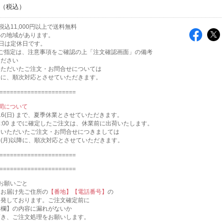
込11,000円以上で送料無料
外の地域があります。
日は定休日です。
のご指定は、注意事項をご確認の上「注文確認画面」の備考
ください
いただいたご注文・お問合せについては
降に、順次対応とさせていただきます。
======================
間について
～8/16(日) まで、夏季休業とさせていただきます。
 AM8:00 までに確定したご注文は、休業前に出荷いたします。
にいただいたご注文・お問合せにつきましては
17(月)以降に、順次対応とさせていただきます。
======================
======================
お願いごと
、お届け先ご住所の
【番地】【電話番号】
の
多発しております。ご注文確定前に
報欄】の内容に漏れがないか
頂き、ご注文処理をお願いします。