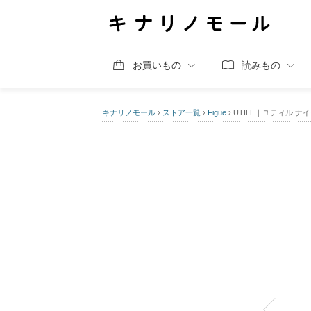
お買いもの
読みもの
キナリノモール
›
ストア一覧
›
Figue
›
UTILE｜ユティル 