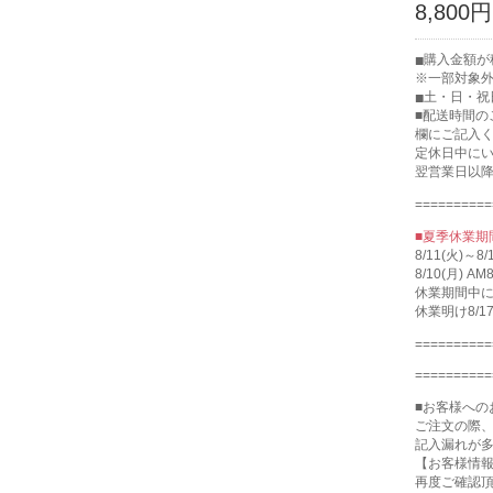
8,800円
購入金額が税
※一部対象
土・日・祝
■配送時間
欄にご記入
定休日中に
翌営業日以
==========
■夏季休業期
8/11(火)
8/10(月)
休業期間中
休業明け8/
==========
==========
■お客様への
ご注文の際
記入漏れが
【お客様情
再度ご確認