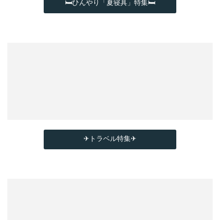
🛏ひんやり「夏寝具」特集🛏
✈トラベル特集✈