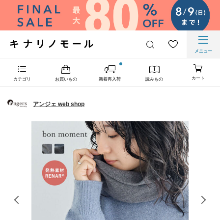
メニュー
カート
カテゴリ
お買いもの
新着再入荷
読みもの
アンジェ web shop