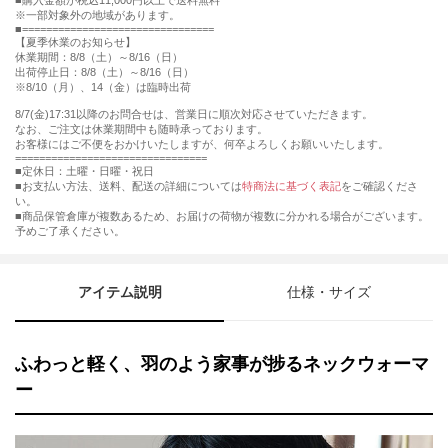
購入金額が税込11,000円以上で送料無料
※一部対象外の地域があります。
================================
【夏季休業のお知らせ】
休業期間：8/8（土）～8/16（日）
出荷停止日：8/8（土）～8/16（日）
※8/10（月）、14（金）は臨時出荷
8/7(金)17:31以降のお問合せは、営業日に順次対応させていただきます。
なお、ご注文は休業期間中も随時承っております。
お客様にはご不便をおかけいたしますが、何卒よろしくお願いいたします。
================================
■定休日：土曜・日曜・祝日
■お支払い方法、送料、配送の詳細については
特商法に基づく表記
をご確認くださ
い。
■商品保管倉庫が複数あるため、お届けの荷物が複数に分かれる場合がございます。
予めご了承ください。
アイテム説明
仕様・サイズ
ふわっと軽く、羽のよう家事が捗るネックウォーマ
ー