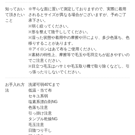
知っておい
※平らな面に置いて測定しておりますので、実際に着用
て頂きたい
されるとサイズが異なる場合がございますが、予めご了
こと
承下さい。
※弱く絞ってください。
※形を整えて陰干ししてください。
※湿った状態や着用中の摩擦や汗により、多少色落ち、色
移りすることがあります。
※アイロンはあて布をご使用ください。
※素材の特性上、摩擦等で毛玉や毛羽立ちが起きやすいの
でご注意ください。
※目立つ毛玉はハサミや毛玉取り機で取り除くなどし、引
っ張ったりしないでください。
お手入れ方
洗濯可弱40℃まで
法
低温・当て布
セキユ系弱
塩素系漂白剤NG
色落ち注意
引っ掛け注意
タンブル乾燥NG
毛玉注意
日陰つり干し