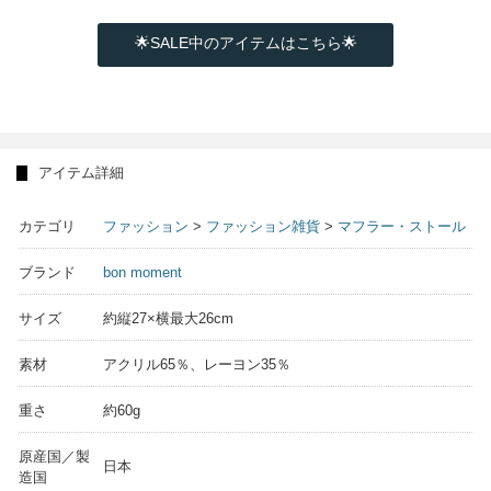
🌟SALE中のアイテムはこちら🌟
アイテム詳細
カテゴリ
ファッション
>
ファッション雑貨
>
マフラー・ストール
ブランド
bon moment
サイズ
約縦27×横最大26cm
素材
アクリル65％、レーヨン35％
重さ
約60g
原産国／製
日本
造国