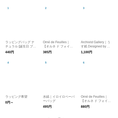
ラッピングバッグ ナ
Orné de Feuilles｜
Archivist Gallery｜う
チュラル [誕生日 プレ
【オルネ ド フォイユ
す紙 Designed by ア
ゼント ギフト]
専用】ラッピングバッ
リアナ・マーティン
440円
385円
1,100円
グ【誕生日】【プレゼ
［メール便］
ント】【ギフト】【ク
リスマス】【母の日】
ラッピング希望
水縞｜イロイロペーパ
Orné de Feuilles｜
ーバッグ
【オルネ ド フォイユ
0円～
専用】ギフトボックス
495円
880円
【誕生日】【プレゼン
ト】【ギフト】【クリ
スマス】【母の日】