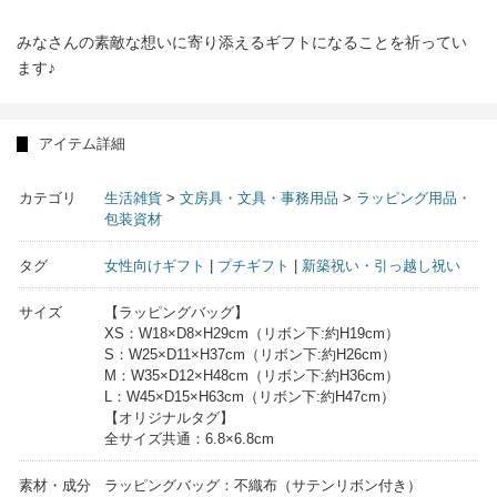
みなさんの素敵な想いに寄り添えるギフトになることを祈ってい
ます♪
アイテム詳細
カテゴリ
生活雑貨
>
文房具・文具・事務用品
>
ラッピング用品・
包装資材
タグ
女性向けギフト
|
プチギフト
|
新築祝い・引っ越し祝い
サイズ
【ラッピングバッグ】
XS：W18×D8×H29cm（リボン下:約H19cm）
S：W25×D11×H37cm（リボン下:約H26cm）
M：W35×D12×H48cm（リボン下:約H36cm）
L：W45×D15×H63cm（リボン下:約H47cm）
【オリジナルタグ】
全サイズ共通：6.8×6.8cm
素材・成分
ラッピングバッグ：不織布（サテンリボン付き）