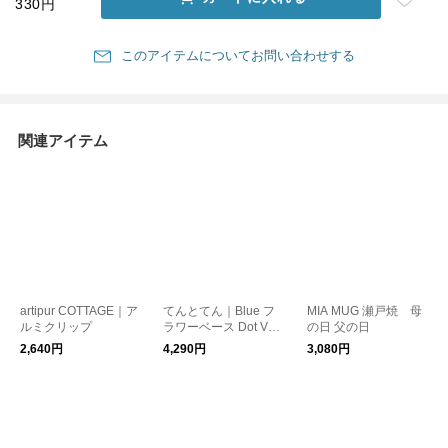
330円
このアイテムについてお問い合わせする
関連アイテム
artipur COTTAGE｜ア
てんとてん｜Blue フ
MIA MUG 瀬戸焼 母
ルミクリップ
ラワーベース Dot Vas
の日 父の日
e Double Leaf
2,640円
4,290円
3,080円