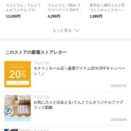
てんとてん｜てんとて
てんとてん｜Blue フ
星羊社｜猫印ミルク手
んオリジナル フロア
ラワーベース Dot Vas
づくりキャニスターmi
ラグ 140×200cm CHE
e Double Leaf
ni
13,200円
4,290円
1,980円
CK SPICE
もっと見る
このストアの新着ストアレター
てんとてん
キナリノモール店＼厳選アイテム20％OFFキャンペー
ン！／
2026/07/31
てんとてん
お気に入りと出会える♪てんとてんオリジナルファブ
リック図鑑
2026/06/04
てんとてん