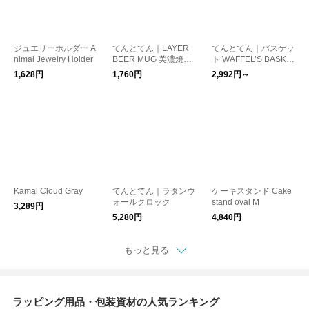
ジュエリーホルダー A
てんとてん｜LAYER
てんとてん｜バスケッ
nimal Jewelry Holder
BEER MUG 美濃焼マ
ト WAFFEL’S BASKE
グカップ
T CURVE
1,628円
1,760円
2,992円～
Kamal Cloud Gray
てんとてん｜ラタンウ
ケーキスタンド Cake
ォールクロック
stand oval M
3,289円
5,280円
4,840円
もっと見る
ラッピング用品・包装資材の人気ランキング