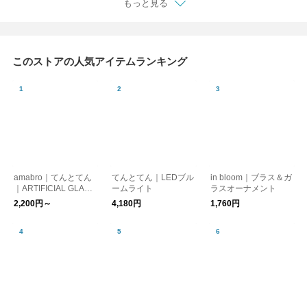
もっと見る
このストアの人気アイテムランキング
amabro｜てんとてん
てんとてん｜LEDブル
in bloom｜ブラス＆ガ
｜ARTIFICIAL GLASS
ームライト
ラスオーナメント
FLOWER 母の日
2,200円～
4,180円
1,760円
ホワイトデー