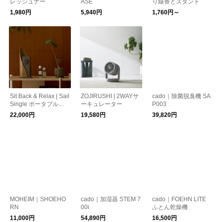
レッシュナー
ASE
り線香とスタンド
1,980円
5,940円
1,760円～
Sit Back & Relax | Sail
ZOJIRUSHI | 2WAYサ
cado｜除菌脱臭機 SA
Single ポータブルス
ーキュレーター
P003
ピーカー
22,000円
19,580円
39,820円
MOHEIM｜SHOEHO
cado｜加湿器 STEM 7
cado｜FOEHN LITE
RN
00i
ふとん乾燥機
11,000円
54,890円
16,500円