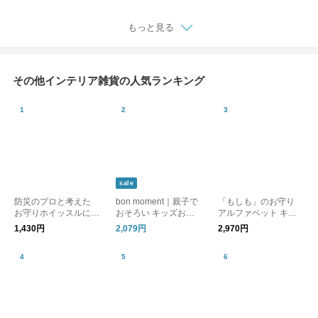
もっと見る
その他インテリア雑貨の人気ランキング
sale
防災のプロと考えた
bon moment｜親子で
「もしも」のお守り
お守りホイッスルにな
おそろい キッズお食
アルファベット キー
るキーホルダー 防災
事クッション 高さ調
リング ／ effe
1,430円
2,079円
2,970円
士監修／pom
節 キッズクッション
子供 椅子