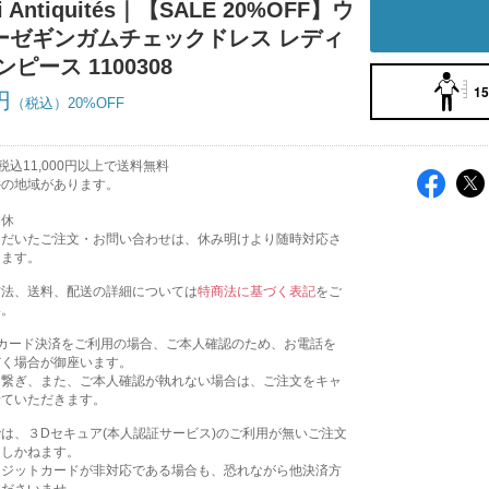
hi Antiquités｜【SALE 20%OFF】ウ
ーゼギンガムチェックドレス レディ
ンピース 1100308
15
円
20%OFF
込11,000円以上で送料無料
外の地域があります。
定休
ただいたご注文・お問い合わせは、休み明けより随時対応さ
きます。
方法、送料、配送の詳細については
特商法に基づく表記
をご
い。
トカード決済をご利用の場合、ご本人確認のため、お電話を
だく場合が御座います。
お繋ぎ、また、ご本人確認が執れない場合は、ご注文をキャ
せていただきます。
は、３Dセキュア(本人認証サービス)のご利用が無いご注文
たしかねます。
レジットカードが非対応である場合も、恐れながら他決済方