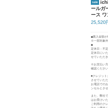
ic
sale
ールガ
ース ワ
25,520
購入金額が税
※一部対象
定休日：不
定休日にい
せていただ
※お支払い
確認くださ
■クレジッ
させていた
お電話での
ンセルとさ
また、弊社で
はお受けい
ご利用のク