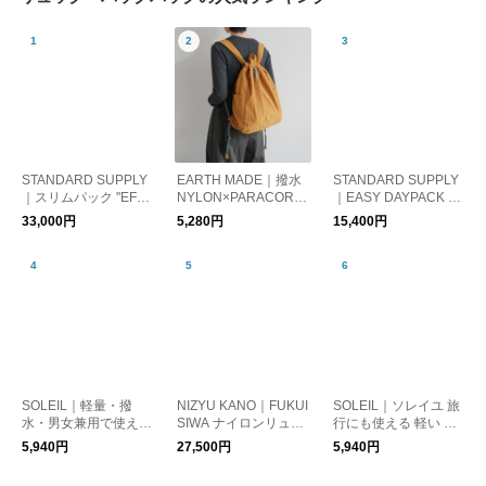
STANDARD SUPPLY
EARTH MADE｜撥水
STANDARD SUPPLY
｜スリムパック "EFFE
NYLON×PARACORD
｜EASY DAYPACK イ
CT" SLIM PACK スタ
KNAPSACK
ージーデイパックリュ
33,000円
5,280円
15,400円
ンダードサプライ プ
ック バッグ ユニセッ
レゼント ビジネスリ
クス 41021011100 41
ュック ギフト
021011300
SOLEIL｜軽量・撥
NIZYU KANO｜FUKUI
SOLEIL｜ソレイユ 旅
水・男女兼用で使える
SIWA ナイロンリュッ
行にも使える 軽い 撥
ライトリーデイパック
ク カタカナ別注
水 リュック トラベル
5,940円
27,500円
5,940円
リュック [ギフト]