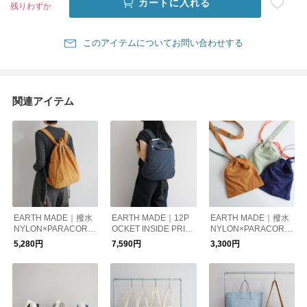
カートに入れる
残りわずか
このアイテムについてお問い合わせする
関連アイテム
EARTH MADE｜撥水
EARTH MADE｜12P
EARTH MADE｜撥水
NYLON×PARACORD
OCKET INSIDE PRIN
NYLON×PARACORD
KNAPSACK
T RUCK
KINCHAKU
5,280円
7,590円
3,300円