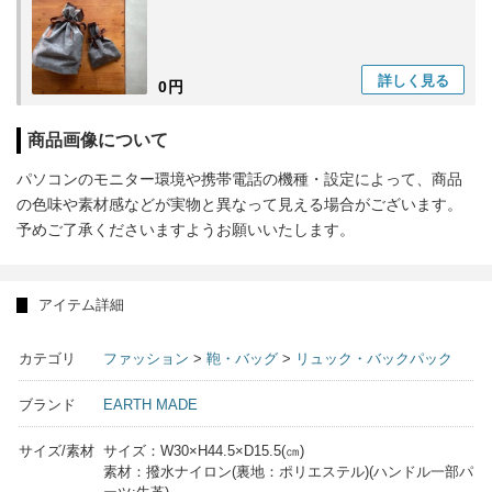
詳しく
見る
0円
商品画像について
パソコンのモニター環境や携帯電話の機種・設定によって、商品
の色味や素材感などが実物と異なって見える場合がございます。
予めご了承くださいますようお願いいたします。
アイテム詳細
カテゴリ
ファッション
>
鞄・バッグ
>
リュック・バックパック
ブランド
EARTH MADE
サイズ/素材
サイズ：W30×H44.5×D15.5(㎝)
素材：撥水ナイロン(裏地：ポリエステル)(ハンドル一部パ