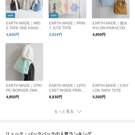
sale
sale
EARTH MADE｜WID
EARTH MADE｜PRIN
EARTH MADE｜撥水
E TAPE ONE HANDL
T JUTE TOTE
NYLON×PARACODE
E TOTE
SHOLD
4,840円
2,024円
4,950円
EARTH MADE｜STRI
EARTH MADE｜11PO
EARTH MADE｜C/NY
PE+BORDER 2WAY T
CKET INSIDE PRINT
LON 3WAY TOTE
OTE
BOSTON
4,950円
6,930円
5,500円
もっと見る
リュック・バックパックの人気ランキング