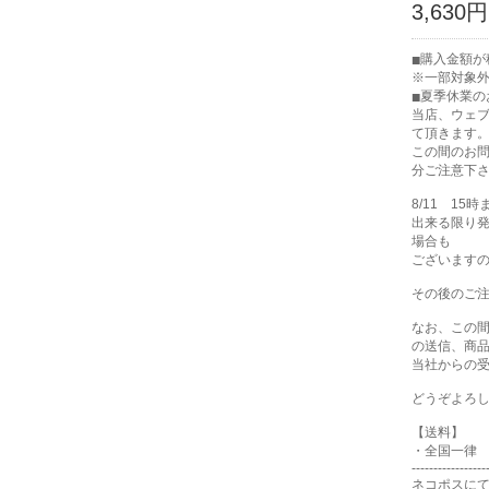
3,630円
購入金額が税
※一部対象
夏季休業の
当店、ウェブ
て頂きます
この間のお
分ご注意下
8/11 15
出来る限り
場合も
ございます
その後のご注
なお、この
の送信、商
当社からの受
どうぞよろ
【送料】
・全国一律 
-----------------
ネコポスに