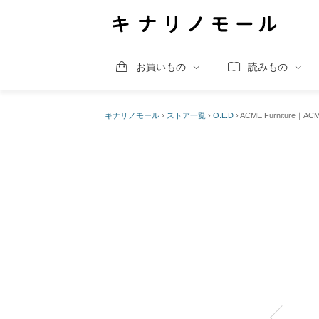
お買いもの
読みもの
キナリノモール
›
ストア一覧
›
O.L.D
›
ACME Furniture｜