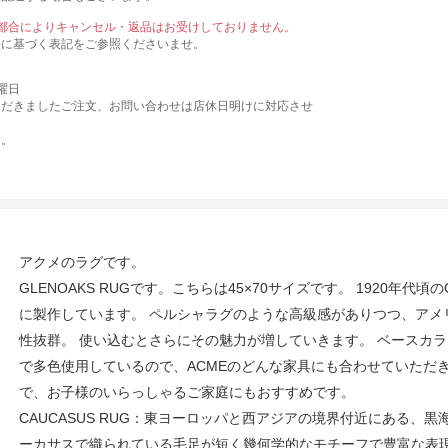
ご都合によりキャンセル・返品はお受けしておりません。
法に基づく表記をご参照くださいませ。
曜日
ただきましたご注文、お問い合わせは店休日明けに対応させ
す。
アクメのラグです。
GLENOAKS RUGです。こちらは45×70サイズです。 1920年代頃の
に製作しています。 ペルシャラグのような高級感がありつつ、アメ
性抜群。 使い込むとさらにその魅力が増していきます。 ベースカ
で多色使用しているので、ACMEのどんな家具にも合わせていただ
で、お子様のいらっしゃるご家庭にもおすすめです。
CAUCASUS RUG：東ヨーロッパと西アジアの境界付近にある、
ーカサスで織られている毛足が短く幾何学的なモチーフで豊富な表