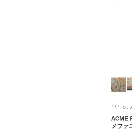
O.L.D
ACME 
メファニチ