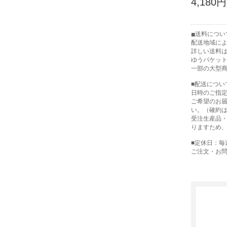
4,180円
送料につい
配送地域に
詳しい送料
ゆうパケット
一部の大型
■配送につい
日時のご指定
ご希望のお
い。（確約
受注生産品
りますため
■定休日：毎
ご注文・お