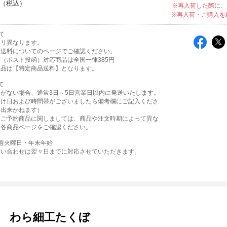
※再入荷した際に、
※再入荷・ご購入を
て
よリ異なります。
は送料についてのページでご確認ください。
（ポスト投函）対応商品は全国一律385円
商品は【特定商品送料】となります。
て
がない場合、通常3日～5日営業日以内に発送いたします。
届け日および時間帯がございましたら備考欄にご記入くださ
は出来かねます）
・ご予約商品に関しましては、商品や注文時期によって異な
、各商品ページをご確認ください。
週火曜日・年末年始
問い合わせは翌々日までに対応させていただきます。
わら細工たくぼ