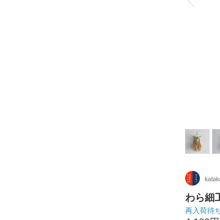
kata
わら細
再入荷待