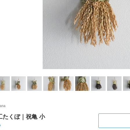
kana
工たくぼ｜祝亀 小
ち