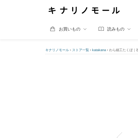
お買いもの
読みもの
キナリノモール
›
ストア一覧
›
katakana
›
わら細工たくぼ｜祝