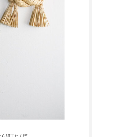
わら細工たくぼ」。